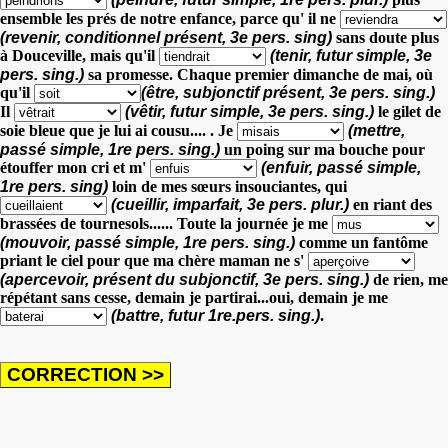
ensemble les prés de notre enfance,
parce qu' il ne
(revenir, conditionnel présent, 3e pers. sing)
sans doute plus
à Douceville,
mais qu'il
(tenir, futur simple, 3e
pers. sing.)
sa promesse.
Chaque premier dimanche de mai, où
qu'il
(être, subjonctif présent, 3e pers. sing.)
Il
(vêtir, futur simple, 3e pers. sing.)
le gilet de
soie bleue que je lui ai cousu....
. Je
(mettre,
passé simple, 1re pers. sing.)
un poing sur ma bouche pour
étouffer mon cri
et m'
(enfuir, passé simple,
1re pers. sing)
loin de mes sœurs insouciantes,
qui
(cueillir, imparfait, 3e pers. plur.)
en riant des
brassées de tournesols......
Toute la journée je me
(mouvoir, passé simple, 1re pers. sing.)
comme un fantôme
priant le ciel pour que ma chère maman ne s'
(apercevoir, présent du subjonctif, 3e pers. sing.)
de rien,
me
répétant sans cesse, demain je partirai...oui, demain je me
(battre, futur 1re.pers. sing.)
.