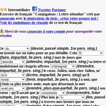
Intermédiaire
Tweeter
Partager
Exercice de français "Conjugaison : Lettre attendue" créé par
anonyme
avec
le générateur de tests - créez votre propre test !
Voir les statistiques de réussite
de ce test de français
Merci de vous
connecter à votre compte
pour sauvegarder votre
résultat.
Je
(devoir, passé simple, 1re pers. sing.)
m'asseoir sur un talus pour ne pas défaillir.
Cela
(faire, imparfait, 3e pers. sing.)
tant de jours
que
(attendre, imparfait, 1re pers. sing.)
sa lettre
et
maintenant un chagrin affreux
(étreindre,
imparfait, 3e pers. sing.)
le cœur.
Julien, mon cher Julien, m'
(écrire, imparfait, 3e pers. sing)
qu'il
(tenir, imparfait, 3e pers, sing.)
à moi, que
j'étais sa plus tendre amie,
mais que désormais la mer
(prendre, plus-que-parfait, 3e pers. sing.)
son
cœur ;
qu'il savait que je
(comprendre, futur
simple, 1re pers. sing.)
Plus loin je
(lire, passé
simple, 1re pers. sing.)
à travers mes larmes
que nous ne
(peindre, futur simple, 1re pers. plur.)
plus