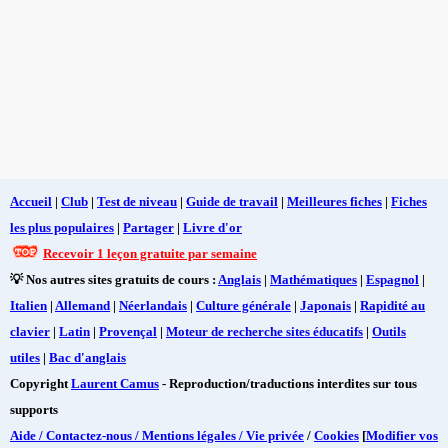
Accueil
|
Club
|
Test de niveau
|
Guide de travail
|
Meilleures fiches
|
Fiches
les plus populaires
|
Partager
|
Livre d'or
Recevoir 1 leçon gratuite par semaine
💡 Nos autres sites gratuits de cours :
Anglais
|
Mathématiques
|
Espagnol
|
Italien
|
Allemand
|
Néerlandais
|
Culture générale
|
Japonais
|
Rapidité au
clavier
|
Latin
|
Provençal
|
Moteur de recherche sites éducatifs
|
Outils
utiles
|
Bac d'anglais
Copyright
Laurent Camus
- Reproduction/traductions interdites sur tous
supports
Aide / Contactez-nous / Mentions légales / Vie privée
/
Cookies
[
Modifier vos