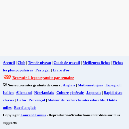
Accueil
|
Club
|
Test de niveau
|
Guide de travail
|
Meilleures fiches
|
Fiches
les plus populaires
|
Partager
|
Livre d'or
Recevoir 1 leçon gratuite par semaine
💡 Nos autres sites gratuits de cours :
Anglais
|
Mathématiques
|
Espagnol
|
Italien
|
Allemand
|
Néerlandais
|
Culture générale
|
Japonais
|
Rapidité au
clavier
|
Latin
|
Provençal
|
Moteur de recherche sites éducatifs
|
Outils
utiles
|
Bac d'anglais
Copyright
Laurent Camus
- Reproduction/traductions interdites sur tous
supports