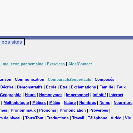
 nos sites
 une leçon par semaine
|
Exercices
|
Aide/Contact
anson
|
Communication
|
Comparatifs/Superlatifs
|
Composés
|
|
Décrire
|
Démonstratifs
|
Ecole
|
Etre
|
Exclamations
|
Famille
|
Faux
Géographie
|
Heure
|
Homonymes
|
Impersonnel
|
Infinitif
|
Internet
|
|
Méthodologie
|
Métiers
|
Météo
|
Nature
|
Nombres
|
Noms
|
Nourriture
mes
|
Pronominaux
|
Pronoms
|
Prononciation
|
Proverbes
|
ts de niveau
|
Tous/Tout
|
Traductions
|
Travail
|
Téléphone
|
Vidéo
|
Vie