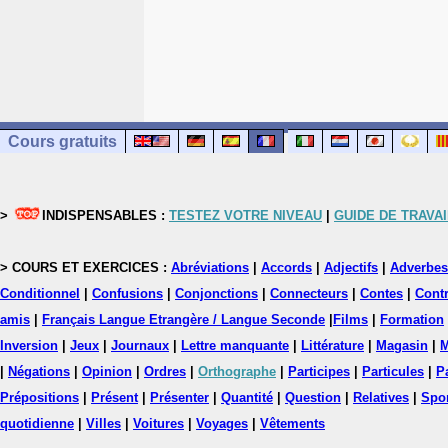
Cours gratuits
>
INDISPENSABLES :
TESTEZ VOTRE NIVEAU
|
GUIDE DE TRAVAI
> COURS ET EXERCICES :
Abréviations
|
Accords
|
Adjectifs
|
Adverbes
Conditionnel
|
Confusions
|
Conjonctions
|
Connecteurs
|
Contes
|
Contr
amis
|
Français Langue Etrangère / Langue Seconde
|
Films
|
Formation
Inversion
|
Jeux
|
Journaux
|
Lettre manquante
|
Littérature
|
Magasin
|
M
|
Négations
|
Opinion
|
Ordres
|
Orthographe
|
Participes
|
Particules
|
P
Prépositions
|
Présent
|
Présenter
|
Quantité
|
Question
|
Relatives
|
Spo
quotidienne
|
Villes
|
Voitures
|
Voyages
|
Vêtements