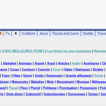
Culture
Jeux
TousLesCours
Outils
Tous
L
|
NOS MEILLEURES FICHES
|
Les fiches les plus populaires
|
Recevez
|
Alphabet
|
Animaux
|
Argent
|
Argot
|
Articles
|
Audio
|
Auxiliaires
|
Ch
aires
|
Corps
|
Couleurs
|
Courrier
|
Cours
|
Dates
|
Dialogues
|
Dictées
|
Futur
|
Fêtes
|
Genre
|
Goûts
|
Grammaire
|
Grands débutants
|
Guide
|
aison
|
Majuscules
|
Maladies
|
Mots
|
Mouvement
|
Musique
|
Mélanges
assif
|
Passé
|
Pays
|
Pluriel
|
Politesse
|
Ponctuation
|
Possession
|
Poè
rts
|
Style direct
|
Subjonctif
|
Subordonnées
|
Synonymes
|
Temps
|
Tes