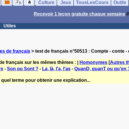
Culture
Jeux
TousLesCours
Outils
Recevoir 1 leçon gratuite chaque semaine
/
Utiles
es de français
> test de français n°50513 : Compte - conte -
de français sur les mêmes thèmes : |
Homonymes
[
Autres 
rs
-
Son ou Sont ?
-
La, là, l'a, l'as
-
QuanD, quanT ou qu'en 
quel terme pour obtenir une explication...