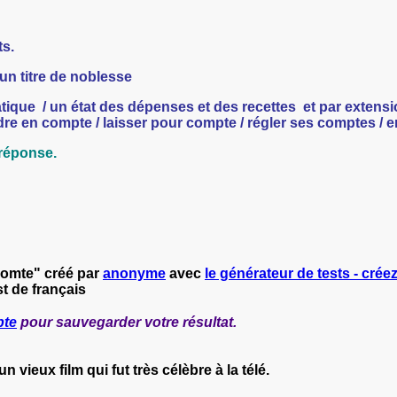
ts.
un titre de noblesse
ique / un état des dépenses et des recettes et par extens
e en compte / laisser pour compte / régler ses comptes / en
 réponse.
comte" créé par
anonyme
avec
le générateur de tests - créez
t de français
pte
pour sauvegarder votre résultat.
 vieux film qui fut très célèbre à la télé.