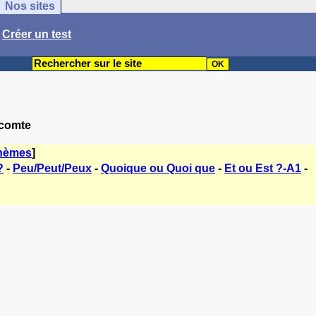
Nos sites
/
Créer un test
 comte
thèmes
]
?
-
Peu/Peut/Peux
-
Quoique ou Quoi que
-
Et ou Est ?-A1
-