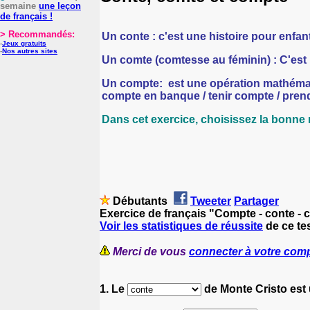
semaine
une leçon
de français !
> Recommandés:
Un conte :
c'est une histoire pour enfan
-
Jeux gratuits
-
Nos autres sites
Un comte
(comtesse au féminin) : C'est 
Un compte:
est une opération mathémat
compte en banque / tenir compte / prendr
Dans cet exercice, choisissez la bonne
Débutants
Tweeter
Partager
Exercice de français "Compte - conte - 
Voir les statistiques de réussite
de ce tes
Merci de vous
connecter à votre com
1. Le
de Monte Cristo est un