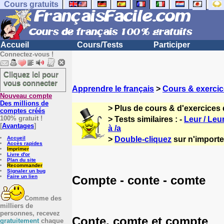
Cours gratuits
Accueil
Cours/Tests
Participer
Connectez-vous !
Cliquez ici pour
vous connecter
Apprendre le français
>
Cours & exercic
Nouveau compte
Des millions de
> Plus de cours & d'exercices 
comptes créés
100% gratuit !
> Tests similaires : -
Leur / Leu
[
Avantages
]
à /a
Accueil
>
Double-cliquez
sur n'importe 
Accès rapides
Imprimer
Livre d'or
Plan du site
Recommander
Signaler un bug
Compte - conte - comte
Faire un lien
Comme des
milliers de
personnes, recevez
Conte, comte et compte
gratuitement
chaque