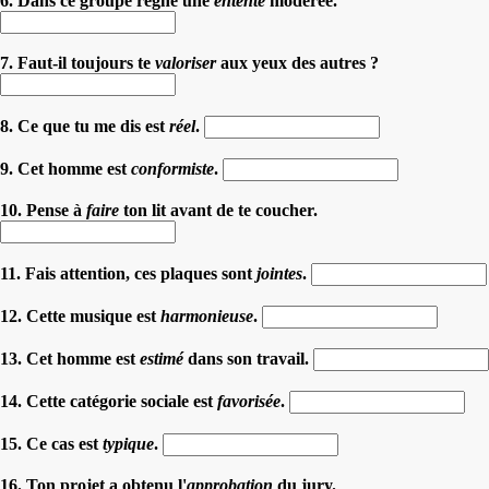
6. Dans ce groupe règne une
entente
modérée.
7. Faut-il toujours te
valoriser
aux yeux des autres ?
8. Ce que tu me dis est
réel
.
9. Cet homme est
conformiste
.
10. Pense à
faire
ton lit avant de te coucher.
11. Fais attention, ces plaques sont
jointes
.
12. Cette musique est
harmonieuse
.
13. Cet homme est
estimé
dans son travail.
14. Cette catégorie sociale est
favorisée
.
15. Ce cas est
typique
.
16. Ton projet a obtenu l'
approbation
du jury.