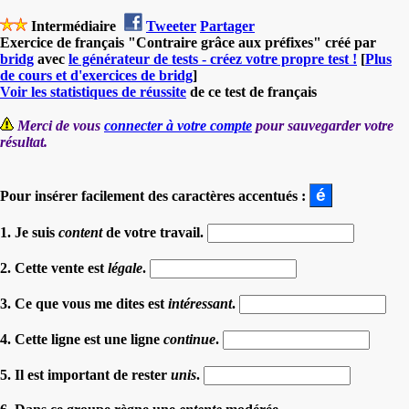
Intermédiaire
Tweeter
Partager
Exercice de français "Contraire grâce aux préfixes" créé par
bridg
avec
le générateur de tests - créez votre propre test !
[
Plus
de cours et d'exercices de bridg
]
Voir les statistiques de réussite
de ce test de français
Merci de vous
connecter à votre compte
pour sauvegarder votre
résultat.
Pour insérer facilement des caractères accentués :
1. Je suis
content
de votre travail.
2. Cette vente est
légale
.
3. Ce que vous me dites est
intéressant
.
4. Cette ligne est une ligne
continue
.
5. Il est important de rester
unis
.