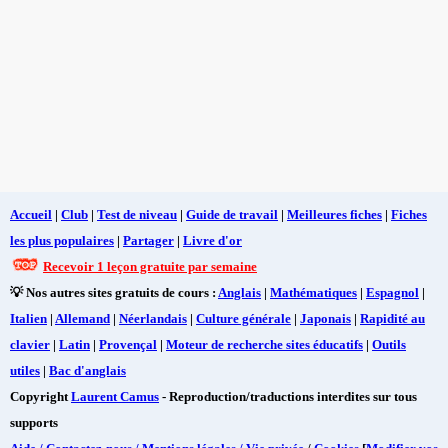
Accueil
|
Club
|
Test de niveau
|
Guide de travail
|
Meilleures fiches
|
Fiches
les plus populaires
|
Partager
|
Livre d'or
Recevoir 1 leçon gratuite par semaine
💡 Nos autres sites gratuits de cours :
Anglais
|
Mathématiques
|
Espagnol
|
Italien
|
Allemand
|
Néerlandais
|
Culture générale
|
Japonais
|
Rapidité au
clavier
|
Latin
|
Provençal
|
Moteur de recherche sites éducatifs
|
Outils
utiles
|
Bac d'anglais
Copyright
Laurent Camus
- Reproduction/traductions interdites sur tous
supports