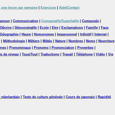
 une leçon par semaine
|
Exercices
|
Aide/Contact
anson
|
Communication
|
Comparatifs/Superlatifs
|
Composés
|
|
Décrire
|
Démonstratifs
|
Ecole
|
Etre
|
Exclamations
|
Famille
|
Faux
Géographie
|
Heure
|
Homonymes
|
Impersonnel
|
Infinitif
|
Internet
|
|
Méthodologie
|
Métiers
|
Météo
|
Nature
|
Nombres
|
Noms
|
Nourriture
mes
|
Pronominaux
|
Pronoms
|
Prononciation
|
Proverbes
|
ts de niveau
|
Tous/Tout
|
Traductions
|
Travail
|
Téléphone
|
Vidéo
|
Vie
 néerlandais
|
Tests de culture générale
|
Cours de japonais
|
Rapidité