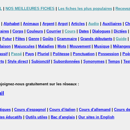
L
|
NOS MEILLEURES FICHES
|
Les fiches les plus populaires
|
Recevez
|
Alphabet
|
Animaux
|
Argent
|
Argot
|
Articles
|
Audio
|
Auxiliaires
|
Ch
aires
|
Corps
|
Couleurs
|
Courrier
|
Cours
|
Dates
|
Dialogues
|
Dictées
|
Futur
|
Fêtes
|
Genre
|
Goûts
|
Grammaire
|
Grands débutants
|
Guide
|
aison
|
Majuscules
|
Maladies
|
Mots
|
Mouvement
|
Musique
|
Mélanges
assif
|
Passé
|
Pays
|
Pluriel
|
Politesse
|
Ponctuation
|
Possession
|
Poè
rts
|
Style direct
|
Subjonctif
|
Subordonnées
|
Synonymes
|
Temps
|
Tes
nez-nous gratuitement sur les réseaux :
il
tiques
|
Cours d'espagnol
|
Cours d'italien
|
Cours d'allemand
|
Cours de
tes éducatifs
|
Outils utiles
|
Bac d'anglais
|
Our sites in English