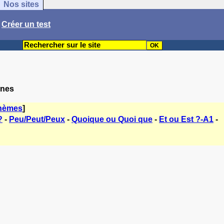
Nos sites
/
Créer un test
ones
thèmes
]
?
-
Peu/Peut/Peux
-
Quoique ou Quoi que
-
Et ou Est ?-A1
-