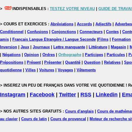
>
INDISPENSABLES :
TESTEZ VOTRE NIVEAU
|
GUIDE DE TRAVAI
> COURS ET EXERCICES :
Abréviations
|
Accords
|
Adjectifs
|
Adverbes
Conditionnel
|
Confusions
|
Conjonctions
|
Connecteurs
|
Contes
|
Contr
amis
|
Français Langue Etrangère / Langue Seconde
|
Films
|
Formation
Inversion
|
Jeux
|
Journaux
|
Lettre manquante
|
Littérature
|
Magasin
|
M
|
Négations
|
Opinion
|
Ordres
|
Orthographe
|
Participes
|
Particules
|
P
Prépositions
|
Présent
|
Présenter
|
Quantité
|
Question
|
Relatives
|
Spo
quotidienne
|
Villes
|
Voitures
|
Voyages
|
Vêtements
> INSEREZ UN PEU DE FRANÇAIS DANS VOTRE VIE QUOTIDIENNE ! Rejoig
Instagram
|
Facebook
|
Twitter
|
RSS
|
Linkedin
|
Ema
> NOS AUTRES SITES GRATUITS :
Cours d'anglais
|
Cours de mathéma
au clavier
|
Cours de latin
|
Cours de provencal
|
Moteur de recherche si