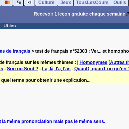
Culture
Jeux
TousLesCours
Outils
Recevoir 1 leçon gratuite chaque semaine
/
Utiles
es de français
> test de français n°52303 : Ver... et homoph
de français sur les mêmes thèmes : |
Homonymes
[
Autres 
rs
-
Son ou Sont ?
-
La, là, l'a, l'as
-
QuanD, quanT ou qu'en 
quel terme pour obtenir une explication...
 la même prononciation mais pas le même sens.