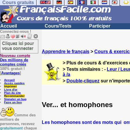
Cours gratuits
Accueil
Cours/Tests
Participer
Connectez-vous !
Cliquez ici pour
vous connecter
Apprendre le français
>
Cours & exercic
Nouveau compte
Des millions de
> Plus de cours & d'exercices 
comptes créés
100% gratuit !
> Tests similaires : -
Leur / Leu
[
Avantages
]
à /a
Accueil
>
Double-cliquez
sur n'importe 
Accès rapides
Imprimer
Livre d'or
Plan du site
Recommander
Signaler un bug
Ver... et homophones
Faire un lien
Comme des
milliers de
Les homophones sont des mots qui ont
personnes, recevez
gratuitement
chaque