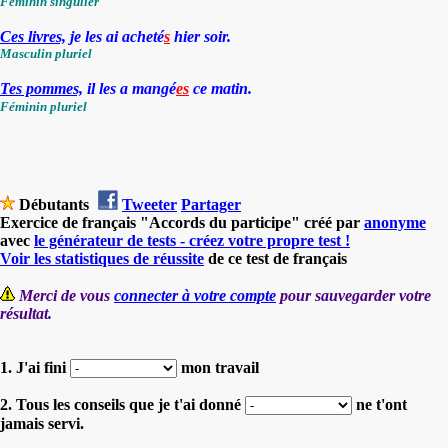
Féminin
singulier
Ces livres,
je les ai acheté
s
hier soir
.
Masculin
pluriel
Tes pommes,
il les a mangé
es
ce matin.
Féminin
pluriel
Débutants
Tweeter
Partager
Exercice de français "Accords du participe" créé par
anonyme
avec
le générateur de tests - créez votre propre test !
Voir les statistiques de réussite
de ce test de français
Merci de vous
connecter à votre compte
pour sauvegarder votre
résultat.
1. J'ai fini
mon travail
2. Tous les conseils que je t'ai donné
ne t'ont
jamais servi.