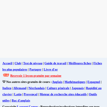
Accueil
|
Club
|
Test de niveau
|
Guide de travail
|
Meilleures fiches
|
Fiches
les plus populaires
|
Partager
|
Livre d'or
Recevoir 1 leçon gratuite par semaine
💡 Nos autres sites gratuits de cours :
Anglais
|
Mathématiques
|
Espagnol
|
Italien
|
Allemand
|
Néerlandais
|
Culture générale
|
Japonais
|
Rapidité au
clavier
|
Latin
|
Provençal
|
Moteur de recherche sites éducatifs
|
Outils
utiles
|
Bac d'anglais
Copyright
Laurent Camus
- Reproduction/traductions interdites sur tous