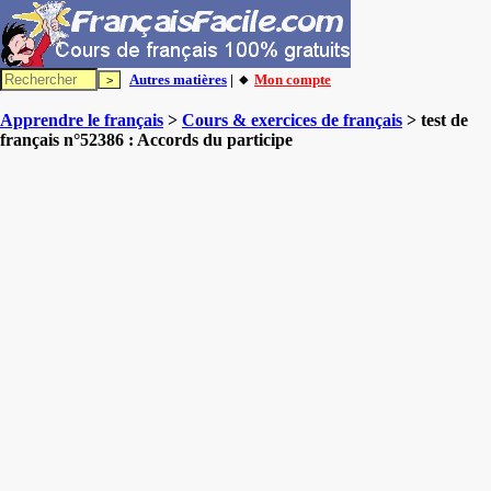
Autres matières
| 🔸
Mon compte
Apprendre le français
>
Cours & exercices de français
> test de
français n°52386 : Accords du participe