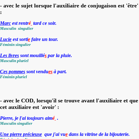
- avec le sujet lorsque l'auxiliaire de conjugaison est 'être'
:
Marc
est rentr
é
tard ce soir.
Masculin
singulier
Lucie
est sorti
e
faire un tour.
Féminin
singulier
Les livres
sont mouillé
s
par la pluie
.
Masculin
pluriel
Ces pommes
sont vendu
es
à part.
Féminin
pluriel
- avec le COD, lorsqu'il se trouve avant l'auxiliaire et que
cet auxiliaire est 'avoir'
:
Pierre, je
l
'ai toujours aim
é
.
Masculin
singulier
Une pierre précieuse
que j'ai vu
e
dans la vitrine de la bijouterie.