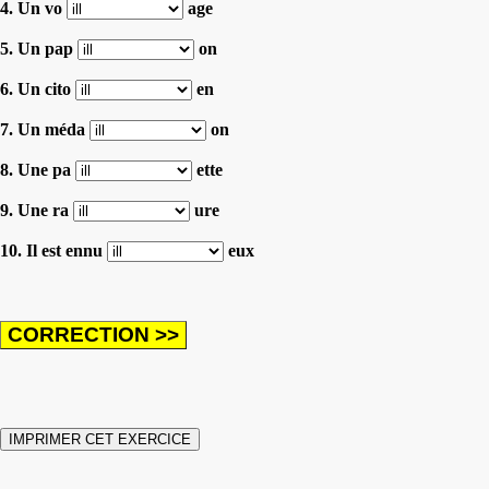
4. Un vo
age
5. Un pap
on
6. Un cito
en
7. Un méda
on
8. Une pa
ette
9. Une ra
ure
10. Il est ennu
eux