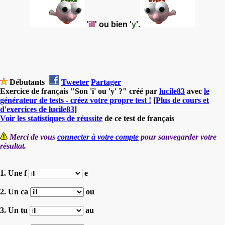
'
ill
' ou bien '
y
'.
Débutants
Tweeter
Partager
Exercice de français "Son 'i' ou 'y' ?" créé par
lucile83
avec
le
générateur de tests - créez votre propre test !
[
Plus de cours et
d'exercices de lucile83
]
Voir les statistiques de réussite
de ce test de français
Merci de vous
connecter à votre compte
pour sauvegarder votre
résultat.
1. Une f
e
2. Un ca
ou
3. Un tu
au