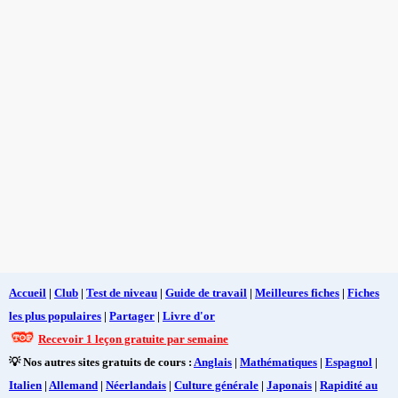
Accueil
|
Club
|
Test de niveau
|
Guide de travail
|
Meilleures fiches
|
Fiches
les plus populaires
|
Partager
|
Livre d'or
Recevoir 1 leçon gratuite par semaine
💡 Nos autres sites gratuits de cours :
Anglais
|
Mathématiques
|
Espagnol
|
Italien
|
Allemand
|
Néerlandais
|
Culture générale
|
Japonais
|
Rapidité au