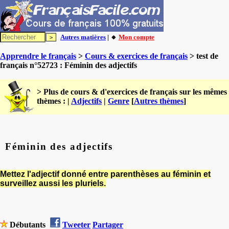
Autres matières
| 🔸
Mon compte
Apprendre le français
>
Cours & exercices de français
> test de
français n°52723 : Féminin des adjectifs
> Plus de cours & d'exercices de français sur les mêmes
thèmes : |
Adjectifs
|
Genre
[
Autres thèmes
]
Féminin des adjectifs
Mettez l'adjectif donné entre parenthèses au féminin et
surveillez aussi les pluriels.
Débutants
Tweeter
Partager