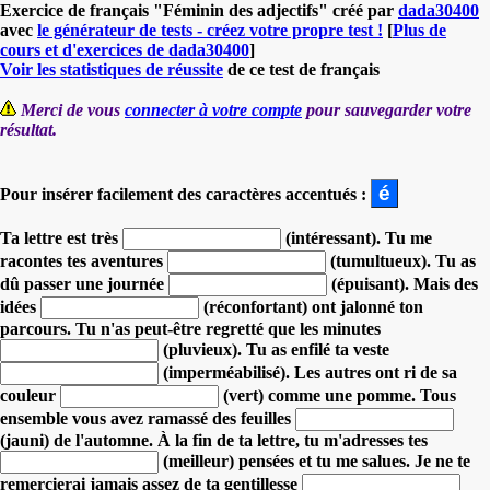
Exercice de français "Féminin des adjectifs" créé par
dada30400
avec
le générateur de tests - créez votre propre test !
[
Plus de
cours et d'exercices de dada30400
]
Voir les statistiques de réussite
de ce test de français
Merci de vous
connecter à votre compte
pour sauvegarder votre
résultat.
Pour insérer facilement des caractères accentués :
Ta lettre est très
(intéressant).
Tu me
racontes tes aventures
(tumultueux).
Tu as
dû passer une journée
(épuisant).
Mais des
idées
(réconfortant) ont jalonné ton
parcours.
Tu n'as peut-être regretté que les minutes
(pluvieux).
Tu as enfilé ta veste
(imperméabilisé).
Les autres ont ri de sa
couleur
(vert) comme une pomme.
Tous
ensemble vous avez ramassé des feuilles
(jauni) de l'automne.
À la fin de ta lettre, tu m'adresses tes
(meilleur) pensées et tu me salues.
Je ne te
remercierai jamais assez de ta gentillesse