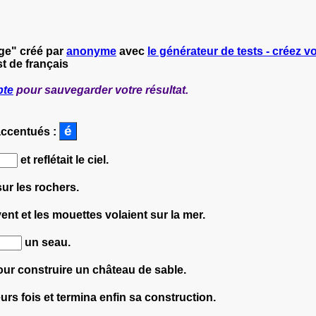
age" créé par
anonyme
avec
le générateur de tests - créez vo
t de français
pte
pour sauvegarder votre résultat.
accentués :
et reflétait le ciel.
ur les rochers.
vent et les mouettes volaient sur la mer.
un seau.
our construire un château de sable.
urs fois et termina enfin sa construction.