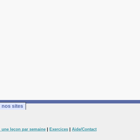
 nos sites
 une leçon par semaine
|
Exercices
|
Aide/Contact