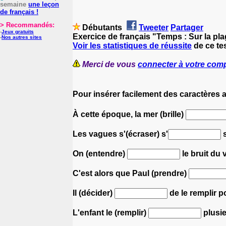
semaine
une leçon
de français !
> Recommandés:
Débutants
Tweeter
Partager
-
Jeux gratuits
Exercice de français "Temps : Sur la pl
-
Nos autres sites
Voir les statistiques de réussite
de ce tes
Merci de vous
connecter à votre com
Pour insérer facilement des caractères 
À cette époque, la mer (brille)
Les vagues s'(écraser) s'
s
On (entendre)
le bruit du 
C'est alors que Paul (prendre)
Il (décider)
de le remplir p
L'enfant le (remplir)
plusie