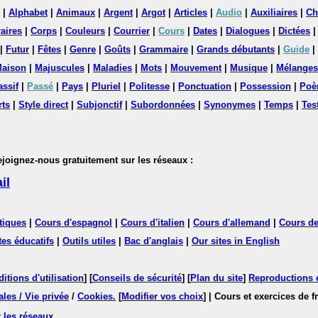
|
Alphabet
|
Animaux
|
Argent
|
Argot
|
Articles
|
Audio
|
Auxiliaires
|
Ch
aires
|
Corps
|
Couleurs
|
Courrier
|
Cours
|
Dates
|
Dialogues
|
Dictées
|
Futur
|
Fêtes
|
Genre
|
Goûts
|
Grammaire
|
Grands débutants
|
Guide
|
aison
|
Majuscules
|
Maladies
|
Mots
|
Mouvement
|
Musique
|
Mélanges
assif
|
Passé
|
Pays
|
Pluriel
|
Politesse
|
Ponctuation
|
Possession
|
Poè
rts
|
Style direct
|
Subjonctif
|
Subordonnées
|
Synonymes
|
Temps
|
Tes
nez-nous gratuitement sur les réseaux :
il
tiques
|
Cours d'espagnol
|
Cours d'italien
|
Cours d'allemand
|
Cours de
tes éducatifs
|
Outils utiles
|
Bac d'anglais
|
Our sites in English
itions d'utilisation
] [
Conseils de sécurité
] [
Plan du site
]
Reproductions et
les / Vie privée
/
Cookies
.
[
Modifier vos choix
]
| Cours et exercices de 
 les réseaux