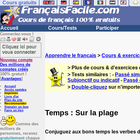
Cours gratuits
Accueil
Cours/Tests
Participer
Connectez-vous !
Cliquez ici pour
vous connecter
Apprendre le français
>
Cours & exercic
Nouveau compte
Des millions de
> Plus de cours & d'exercices 
comptes créés
100% gratuit !
> Tests similaires : -
Passé simp
[
Avantages
]
Subjonctif ou indicatif
-
Passé
Accueil
>
Double-cliquez
sur n'importe 
Accès rapides
Imprimer
Livre d'or
Plan du site
Recommander
Signaler un bug
Temps : Sur la plage
Faire un lien
Comme des
milliers de
Conjuguez aux bons temps les verbes da
personnes, recevez
gratuitement
chaque