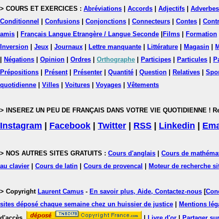
> COURS ET EXERCICES :
Abréviations
|
Accords
|
Adjectifs
|
Adverbes
Conditionnel
|
Confusions
|
Conjonctions
|
Connecteurs
|
Contes
|
Contr
amis
|
Français Langue Etrangère / Langue Seconde
|
Films
|
Formation
Inversion
|
Jeux
|
Journaux
|
Lettre manquante
|
Littérature
|
Magasin
|
M
|
Négations
|
Opinion
|
Ordres
|
Orthographe
|
Participes
|
Particules
|
P
Prépositions
|
Présent
|
Présenter
|
Quantité
|
Question
|
Relatives
|
Spo
quotidienne
|
Villes
|
Voitures
|
Voyages
|
Vêtements
> INSEREZ UN PEU DE FRANÇAIS DANS VOTRE VIE QUOTIDIENNE ! Rejoig
Instagram
|
Facebook
|
Twitter
|
RSS
|
Linkedin
|
Ema
> NOS AUTRES SITES GRATUITS :
Cours d'anglais
|
Cours de mathéma
au clavier
|
Cours de latin
|
Cours de provencal
|
Moteur de recherche si
> Copyright
Laurent Camus
-
En savoir plus, Aide, Contactez-nous
[
Cond
sites déposé chaque semaine chez un huissier de justice
|
Mentions léga
d'accès.
|
Livre d'or
|
Partager sur