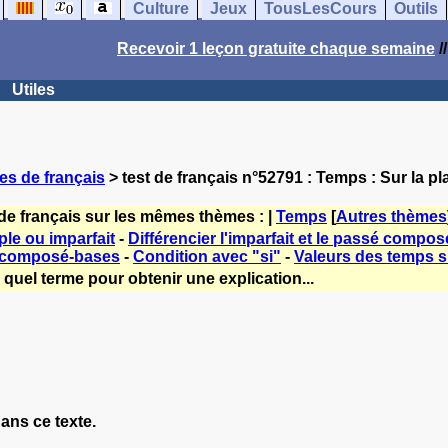
Culture
Jeux
TousLesCours
Outils
Recevoir 1 leçon gratuite chaque semaine
/
Utiles
es de français
> test de français n°52791 : Temps : Sur la pl
de français sur les mêmes thèmes : |
Temps
[
Autres thèmes
le ou imparfait
-
Différencier l'imparfait et le passé compos
 composé-bases
-
Condition avec "si"
-
Valeurs des temps si
quel terme pour obtenir une explication...
ns ce texte.