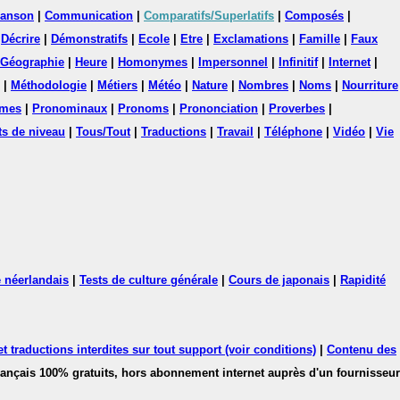
anson
|
Communication
|
Comparatifs/Superlatifs
|
Composés
|
|
Décrire
|
Démonstratifs
|
Ecole
|
Etre
|
Exclamations
|
Famille
|
Faux
Géographie
|
Heure
|
Homonymes
|
Impersonnel
|
Infinitif
|
Internet
|
|
Méthodologie
|
Métiers
|
Météo
|
Nature
|
Nombres
|
Noms
|
Nourriture
mes
|
Pronominaux
|
Pronoms
|
Prononciation
|
Proverbes
|
ts de niveau
|
Tous/Tout
|
Traductions
|
Travail
|
Téléphone
|
Vidéo
|
Vie
 néerlandais
|
Tests de culture générale
|
Cours de japonais
|
Rapidité
 traductions interdites sur tout support (voir conditions)
|
Contenu des
français 100% gratuits, hors abonnement internet auprès d'un fournisseur