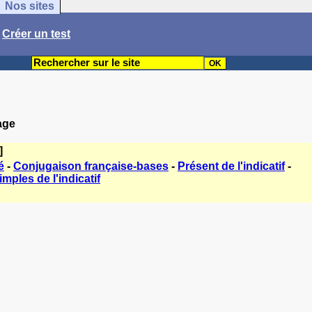
Nos sites
/
Créer un test
age
]
é
-
Conjugaison française-bases
-
Présent de l'indicatif
-
mples de l'indicatif