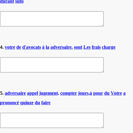
durant
subi
4.
votre
de
d'avocats
à
la
adversaire.
sont
Les
frais
charge
5.
adversaire
appel
jugement,
compter
jours,à
pour
du
Votre
a
prononcé
quinze
du
faire