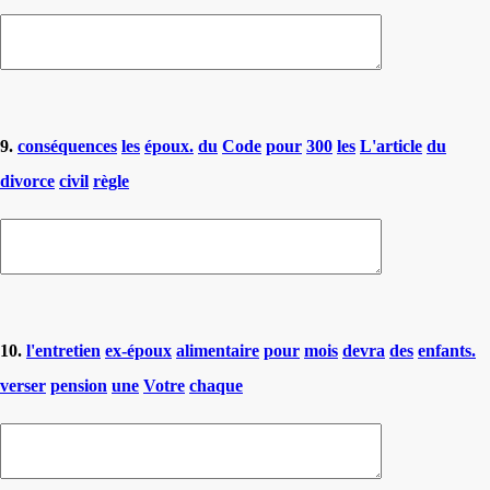
9.
conséquences
les
époux.
du
Code
pour
300
les
L'article
du
divorce
civil
règle
10.
l'entretien
ex-époux
alimentaire
pour
mois
devra
des
enfants.
verser
pension
une
Votre
chaque