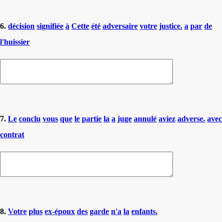
6.
décision
signifiée
à
Cette
été
adversaire
votre
justice.
a
par
de
l'huissier
7.
Le
conclu
vous
que
le
partie
la
a
juge
annulé
aviez
adverse.
avec
contrat
8.
Votre
plus
ex-époux
des
garde
n'a
la
enfants.