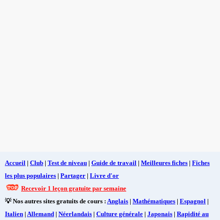
Accueil
|
Club
|
Test de niveau
|
Guide de travail
|
Meilleures fiches
|
Fiches
les plus populaires
|
Partager
|
Livre d'or
Recevoir 1 leçon gratuite par semaine
💡 Nos autres sites gratuits de cours :
Anglais
|
Mathématiques
|
Espagnol
|
Italien
|
Allemand
|
Néerlandais
|
Culture générale
|
Japonais
|
Rapidité au