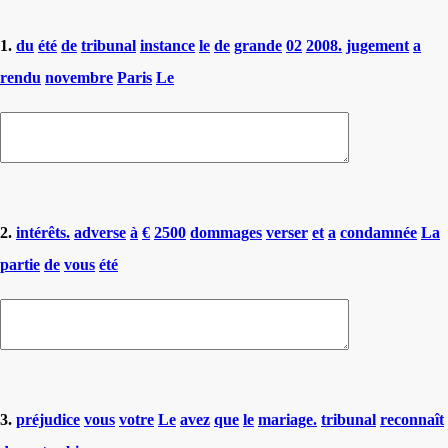
1.
du
été
de
tribunal
instance
le
de
grande
02
2008.
jugement
a
rendu
novembre
Paris
Le
2.
intérêts.
adverse
à
€
2500
dommages
verser
et
a
condamnée
La
partie
de
vous
été
3.
préjudice
vous
votre
Le
avez
que
le
mariage.
tribunal
reconnaît