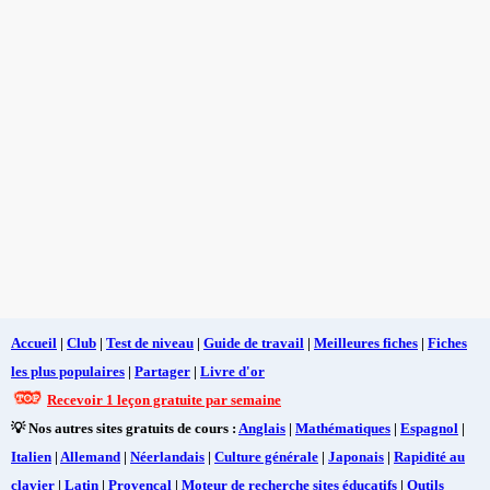
Accueil
|
Club
|
Test de niveau
|
Guide de travail
|
Meilleures fiches
|
Fiches
les plus populaires
|
Partager
|
Livre d'or
Recevoir 1 leçon gratuite par semaine
💡 Nos autres sites gratuits de cours :
Anglais
|
Mathématiques
|
Espagnol
|
Italien
|
Allemand
|
Néerlandais
|
Culture générale
|
Japonais
|
Rapidité au
clavier
|
Latin
|
Provençal
|
Moteur de recherche sites éducatifs
|
Outils