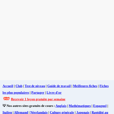
Accueil
|
Club
|
Test de niveau
|
Guide de travail
|
Meilleures fiches
|
Fiches
les plus populaires
|
Partager
|
Livre d'or
Recevoir 1 leçon gratuite par semaine
💡 Nos autres sites gratuits de cours :
Anglais
|
Mathématiques
|
Espagnol
|
Italien
|
Allemand
|
Néerlandais
|
Culture générale
|
Japonais
|
Rapidité au