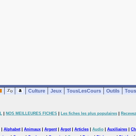
Culture
Jeux
TousLesCours
Outils
Tous
L
|
NOS MEILLEURES FICHES
|
Les fiches les plus populaires
|
Recevez
|
Alphabet
|
Animaux
|
Argent
|
Argot
|
Articles
|
Audio
|
Auxiliaires
|
Ch