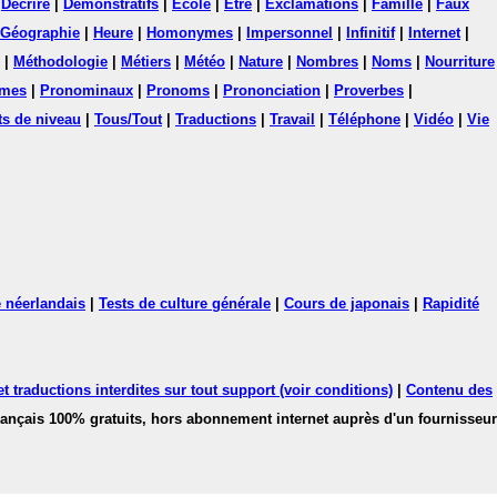
|
Décrire
|
Démonstratifs
|
Ecole
|
Etre
|
Exclamations
|
Famille
|
Faux
Géographie
|
Heure
|
Homonymes
|
Impersonnel
|
Infinitif
|
Internet
|
|
Méthodologie
|
Métiers
|
Météo
|
Nature
|
Nombres
|
Noms
|
Nourriture
mes
|
Pronominaux
|
Pronoms
|
Prononciation
|
Proverbes
|
ts de niveau
|
Tous/Tout
|
Traductions
|
Travail
|
Téléphone
|
Vidéo
|
Vie
 néerlandais
|
Tests de culture générale
|
Cours de japonais
|
Rapidité
 traductions interdites sur tout support (voir conditions)
|
Contenu des
français 100% gratuits, hors abonnement internet auprès d'un fournisseur