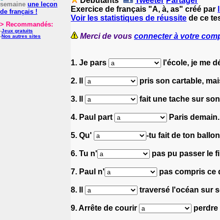
Débutants
Tweeter
Partager
semaine
une leçon
Exercice de français "A, à, as" créé par
de français !
Voir les statistiques de réussite
de ce tes
> Recommandés:
-
Jeux gratuits
Merci de vous
connecter à votre com
-
Nos autres sites
1. Je pars
l'école, je me 
2. Il
pris son cartable, mai
3. Il
fait une tache sur son 
4. Paul part
Paris demain.
5. Qu'
-tu fait de ton ballo
6. Tu n'
pas pu passer le fil
7. Paul n'
pas compris ce qu
8. Il
traversé l'océan sur so
9. Arrête de courir
perdre 