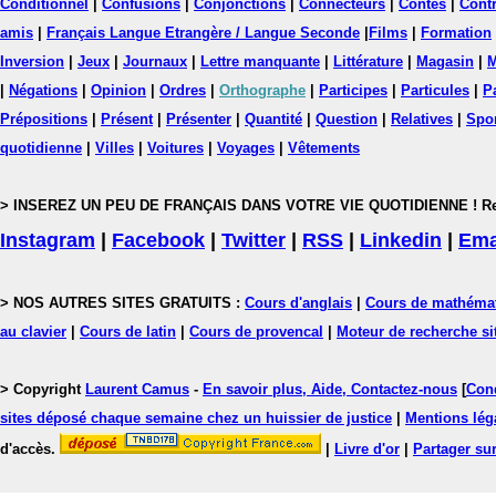
Conditionnel
|
Confusions
|
Conjonctions
|
Connecteurs
|
Contes
|
Contr
amis
|
Français Langue Etrangère / Langue Seconde
|
Films
|
Formation
Inversion
|
Jeux
|
Journaux
|
Lettre manquante
|
Littérature
|
Magasin
|
M
|
Négations
|
Opinion
|
Ordres
|
Orthographe
|
Participes
|
Particules
|
P
Prépositions
|
Présent
|
Présenter
|
Quantité
|
Question
|
Relatives
|
Spo
quotidienne
|
Villes
|
Voitures
|
Voyages
|
Vêtements
> INSEREZ UN PEU DE FRANÇAIS DANS VOTRE VIE QUOTIDIENNE ! Rejoig
Instagram
|
Facebook
|
Twitter
|
RSS
|
Linkedin
|
Ema
> NOS AUTRES SITES GRATUITS :
Cours d'anglais
|
Cours de mathéma
au clavier
|
Cours de latin
|
Cours de provencal
|
Moteur de recherche si
> Copyright
Laurent Camus
-
En savoir plus, Aide, Contactez-nous
[
Cond
sites déposé chaque semaine chez un huissier de justice
|
Mentions léga
d'accès.
|
Livre d'or
|
Partager sur