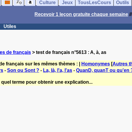
Culture
Jeux
TousLesCours
Outils
Recevoir 1 leçon gratuite chaque semaine
/
Utiles
es de français
> test de français n°5613 : A, à, as
de français sur les mêmes thèmes : |
Homonymes
[
Autres 
rs
-
Son ou Sont ?
-
La, là, l'a, l'as
-
QuanD, quanT ou qu'en 
quel terme pour obtenir une explication...