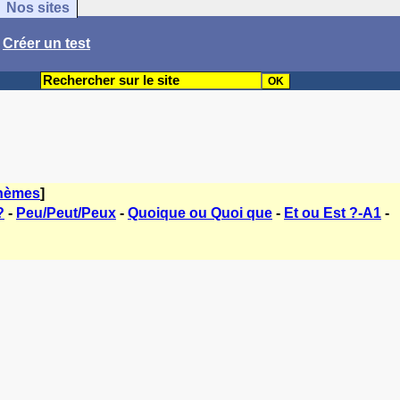
Nos sites
/
Créer un test
thèmes
]
?
-
Peu/Peut/Peux
-
Quoique ou Quoi que
-
Et ou Est ?-A1
-