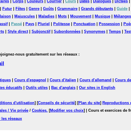
aires
|
Corps
|
Couleurs
|
Courrier
|
Cours
|
Dates
|
Dialogues
|
Dictées
|
Futur
|
Fêtes
|
Genre
|
Goûts
|
Grammaire
|
Grands débutants
|
Guide
|
aison
|
Majuscules
|
Maladies
|
Mots
|
Mouvement
|
Musique
|
Mélanges
assif
|
Passé
|
Pays
|
Pluriel
|
Politesse
|
Ponctuation
|
Possession
|
Poè
rts
|
Style direct
|
Subjonctif
|
Subordonnées
|
Synonymes
|
Temps
|
Tes
nez-nous gratuitement sur les réseaux :
il
tiques
|
Cours d'espagnol
|
Cours d'italien
|
Cours d'allemand
|
Cours de
tes éducatifs
|
Outils utiles
|
Bac d'anglais
|
Our sites in English
itions d'utilisation
] [
Conseils de sécurité
] [
Plan du site
]
Reproductions et
les / Vie privée
/
Cookies
.
[
Modifier vos choix
]
| Cours et exercices de 
 les réseaux