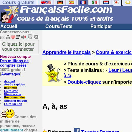
Cours gratuits
Accueil
Cours/Tests
Participer
Connectez-vous !
Cliquez ici pour
vous connecter
Apprendre le français
>
Cours & exercic
Nouveau compte
Des millions de
> Plus de cours & d'exercices 
comptes créés
100% gratuit !
> Tests similaires : -
Leur / Leu
[
Avantages
]
à /a
Accueil
>
Double-cliquez
sur n'importe 
Accès rapides
Imprimer
Livre d'or
Plan du site
Recommander
Signaler un bug
A, à, as
Faire un lien
Comme des
milliers de
personnes, recevez
gratuitement
chaque