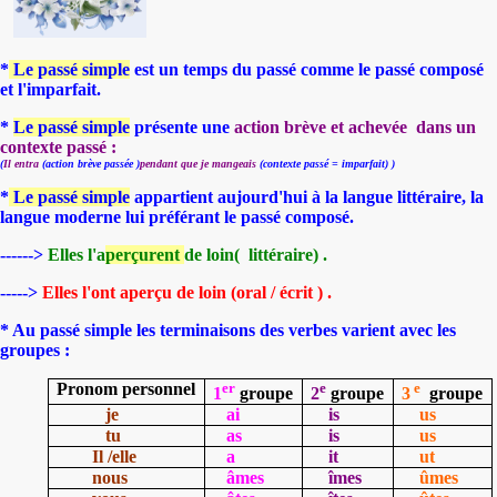
*
Le passé simple
est un temps du passé comme le passé composé
et l'imparfait.
*
Le passé simple
présente une
action brève et achevée dans un
contexte passé :
(
Il entra
(action brève passée )
pendant que je mangeais
(contexte passé = imparfait) )
*
Le passé simple
appartient aujourd'hui à la langue littéraire, la
l
angue moderne lui préférant le passé composé.
------>
Elles l'a
perçurent
de loin( littéraire) .
----->
Elles l'ont aperçu de loin (oral / écrit ) .
* Au
passé simple les terminaisons des verbes varient avec les
groupes :
Pronom personnel
er
e
e
1
groupe
2
groupe
3
groupe
je
ai
is
us
tu
as
is
us
Il /elle
a
it
ut
nous
âmes
îmes
ûmes