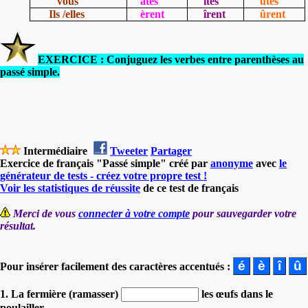
vous
âtes
îtes
ûtes
Ils /elles
èrent
îrent
ûrent
EXERCICE : Conjuguez les verbes entre parenthèses au
passé simple.
Intermédiaire
Tweeter
Partager
Exercice de français "Passé simple" créé par
anonyme
avec
le
générateur de tests - créez votre propre test !
Voir les statistiques de réussite
de ce test de français
Merci de vous
connecter à votre compte
pour sauvegarder votre
résultat.
Pour insérer facilement des caractères accentués :
1. La fermière (ramasser)
les œufs dans le
poulailler.