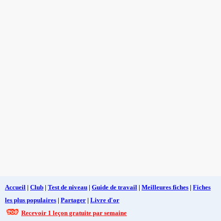
Accueil
|
Club
|
Test de niveau
|
Guide de travail
|
Meilleures fiches
|
Fiches
les plus populaires
|
Partager
|
Livre d'or
Recevoir 1 leçon gratuite par semaine