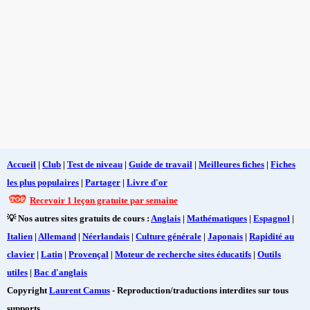
Accueil
|
Club
|
Test de niveau
|
Guide de travail
|
Meilleures fiches
|
Fiches
les plus populaires
|
Partager
|
Livre d'or
Recevoir 1 leçon gratuite par semaine
💡 Nos autres sites gratuits de cours :
Anglais
|
Mathématiques
|
Espagnol
|
Italien
|
Allemand
|
Néerlandais
|
Culture générale
|
Japonais
|
Rapidité au
clavier
|
Latin
|
Provençal
|
Moteur de recherche sites éducatifs
|
Outils
utiles
|
Bac d'anglais
Copyright
Laurent Camus
- Reproduction/traductions interdites sur tous
supports