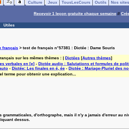
Culture
Jeux
TousLesCours
Outils
Nos site
Recevoir 1 leçon gratuite chaque semaine
//
Crée
Utiles
 français
> test de français n°57381 : Dictée : Dame Souris
français sur les mêmes thèmes : |
Dictées
[
Autres thèmes
]
es verbales en [e]
-
Dictée audio : Salutations et formules de poli
 auto
-
Dictée: Les finales en é, ée
-
Dictée : Mariage-Pluriel des n
l terme pour obtenir une explication...
s grammaticales, d'orthographe, mais il n'y a jamais d'erreur au
cliquant dessus.