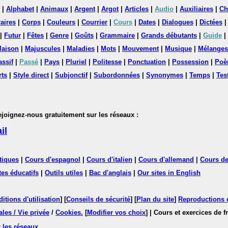
|
Alphabet
|
Animaux
|
Argent
|
Argot
|
Articles
|
Audio
|
Auxiliaires
|
Ch
aires
|
Corps
|
Couleurs
|
Courrier
|
Cours
|
Dates
|
Dialogues
|
Dictées
|
Futur
|
Fêtes
|
Genre
|
Goûts
|
Grammaire
|
Grands débutants
|
Guide
|
aison
|
Majuscules
|
Maladies
|
Mots
|
Mouvement
|
Musique
|
Mélanges
assif
|
Passé
|
Pays
|
Pluriel
|
Politesse
|
Ponctuation
|
Possession
|
Poè
rts
|
Style direct
|
Subjonctif
|
Subordonnées
|
Synonymes
|
Temps
|
Tes
nez-nous gratuitement sur les réseaux :
il
tiques
|
Cours d'espagnol
|
Cours d'italien
|
Cours d'allemand
|
Cours de
tes éducatifs
|
Outils utiles
|
Bac d'anglais
|
Our sites in English
itions d'utilisation
] [
Conseils de sécurité
] [
Plan du site
]
Reproductions et
les / Vie privée
/
Cookies
.
[
Modifier vos choix
]
| Cours et exercices de 
 les réseaux