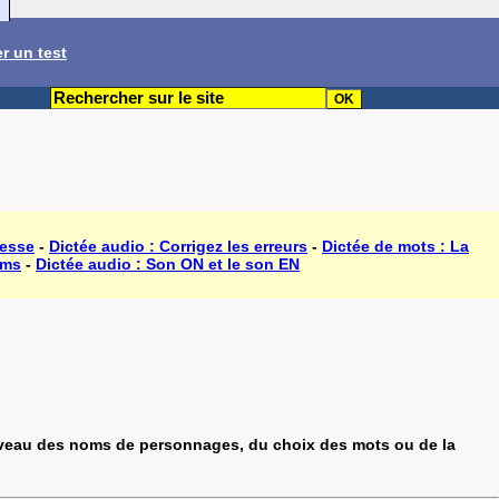
s
r un test
tesse
-
Dictée audio : Corrigez les erreurs
-
Dictée de mots : La
oms
-
Dictée audio : Son ON et le son EN
 niveau des noms de personnages, du choix des mots ou de la