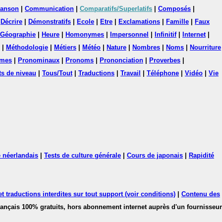
anson
|
Communication
|
Comparatifs/Superlatifs
|
Composés
|
|
Décrire
|
Démonstratifs
|
Ecole
|
Etre
|
Exclamations
|
Famille
|
Faux
Géographie
|
Heure
|
Homonymes
|
Impersonnel
|
Infinitif
|
Internet
|
|
Méthodologie
|
Métiers
|
Météo
|
Nature
|
Nombres
|
Noms
|
Nourriture
mes
|
Pronominaux
|
Pronoms
|
Prononciation
|
Proverbes
|
ts de niveau
|
Tous/Tout
|
Traductions
|
Travail
|
Téléphone
|
Vidéo
|
Vie
 néerlandais
|
Tests de culture générale
|
Cours de japonais
|
Rapidité
 traductions interdites sur tout support (voir conditions)
|
Contenu des
français 100% gratuits, hors abonnement internet auprès d'un fournisseur