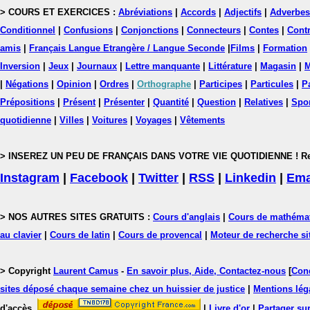
> COURS ET EXERCICES :
Abréviations
|
Accords
|
Adjectifs
|
Adverbes
Conditionnel
|
Confusions
|
Conjonctions
|
Connecteurs
|
Contes
|
Contr
amis
|
Français Langue Etrangère / Langue Seconde
|
Films
|
Formation
Inversion
|
Jeux
|
Journaux
|
Lettre manquante
|
Littérature
|
Magasin
|
M
|
Négations
|
Opinion
|
Ordres
|
Orthographe
|
Participes
|
Particules
|
P
Prépositions
|
Présent
|
Présenter
|
Quantité
|
Question
|
Relatives
|
Spo
quotidienne
|
Villes
|
Voitures
|
Voyages
|
Vêtements
> INSEREZ UN PEU DE FRANÇAIS DANS VOTRE VIE QUOTIDIENNE ! Rejoig
Instagram
|
Facebook
|
Twitter
|
RSS
|
Linkedin
|
Ema
> NOS AUTRES SITES GRATUITS :
Cours d'anglais
|
Cours de mathéma
au clavier
|
Cours de latin
|
Cours de provencal
|
Moteur de recherche si
> Copyright
Laurent Camus
-
En savoir plus, Aide, Contactez-nous
[
Cond
sites déposé chaque semaine chez un huissier de justice
|
Mentions léga
d'accès.
|
Livre d'or
|
Partager sur