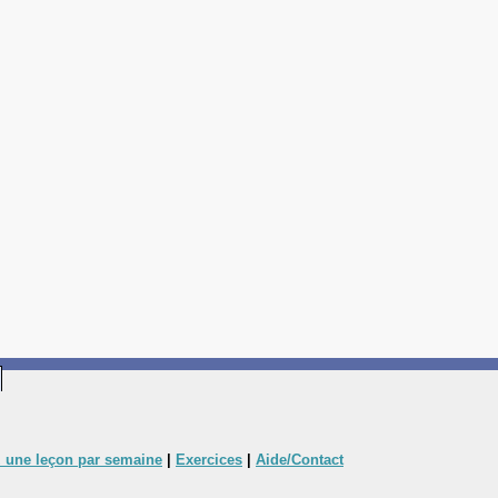
 une leçon par semaine
|
Exercices
|
Aide/Contact