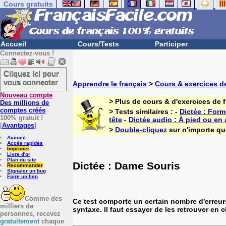
Cours gratuits
Accueil
Cours/Tests
Participer
Connectez-vous !
Cliquez ici pour
vous connecter
Apprendre le français
>
Cours & exercices de
Nouveau compte
> Plus de cours & d'exercices de 
Des millions de
comptes créés
> Tests similaires : -
Dictée : Form
100% gratuit !
tête
-
Dictée audio : À pied ou en
[
Avantages
]
>
Double-cliquez
sur n'importe que
Accueil
Accès rapides
Imprimer
Livre d'or
Plan du site
Dictée : Dame Souris
Recommander
Signaler un bug
Faire un lien
Comme des
Ce test comporte un certain nombre d'erreur
milliers de
syntaxe. Il faut essayer de les retrouver en 
personnes, recevez
gratuitement
chaque