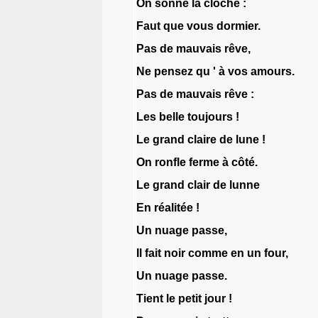
On
sonne
la
cloche
:
Faut
que
vous
dormier
.
Pas
de
mauvais
rêve
,
Ne
pensez
qu
'
à
vos
amours
.
Pas
de
mauvais
rêve
:
Les
belle
toujours
!
Le
grand
claire
de
lune
!
On
ronfle
ferme
à
côté
.
Le
grand
clair
de
lunne
En
réalitée
!
Un
nuage
passe
,
Il
fait
noir
comme
en
un
four
,
Un
nuage
passe
.
Tient
le
petit
jour
!