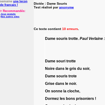
semaine
une leçon
Dictée : Dame Souris
de français !
Test réalisé par
anonyme
> Recommandés:
-
Jeux gratuits
-
Nos autres sites
Ce texte contient
10 erreurs
.
Dame
souris
trotte
.
Paul
Verlaine
:
Dame
souri
trotte
Noire
dans
le
gris
du
soir
,
Dame
souris
trote
Grise
dans
le
noir
.
On
sonne
la
cloche
,
Dormez
les
bons
prisoniers
!