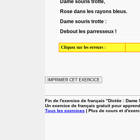
Dame
souris
trotte
,
Rose
dans
les
rayons
bleus
.
Dame
souris
trotte
:
Debout
les
parresseux
!
Cliquez sur les erreurs :
Fin de l'exercice de français "Dictée : Dame 
Un exercice de français gratuit pour apprend
Tous les exercices
| Plus de cours et d'exer