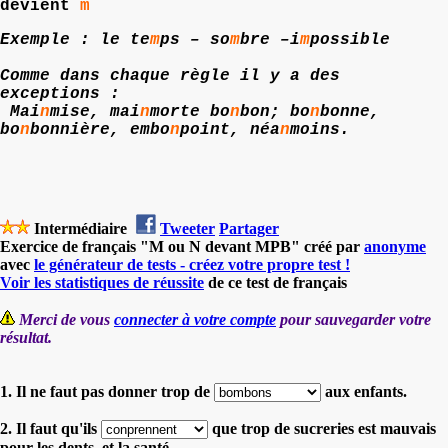
devient
m
Exemple
: le te
m
ps – so
m
bre –i
m
possible
Comme dans chaque règle il y a des
exceptions :
Mai
n
mise, mai
n
morte bo
n
bon; bo
n
bonne,
bo
n
bonnière, embo
n
point, néa
n
moins.
Intermédiaire
Tweeter
Partager
Exercice de français "M ou N devant MPB" créé par
anonyme
avec
le générateur de tests - créez votre propre test !
Voir les statistiques de réussite
de ce test de français
Merci de vous
connecter à votre compte
pour sauvegarder votre
résultat.
1. Il ne faut pas donner trop de
aux enfants.
2. Il faut qu'ils
que trop de sucreries est mauvais
pour les dents, et la santé.