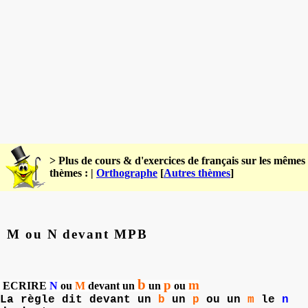
> Plus de cours & d'exercices de français sur les mêmes
thèmes : |
Orthographe
[
Autres thèmes
]
M ou N devant MPB
b
p
m
ECRIRE
N
ou
M
devant
un
un
ou
La règle dit devant un
b
un
p
ou un
m
le
n