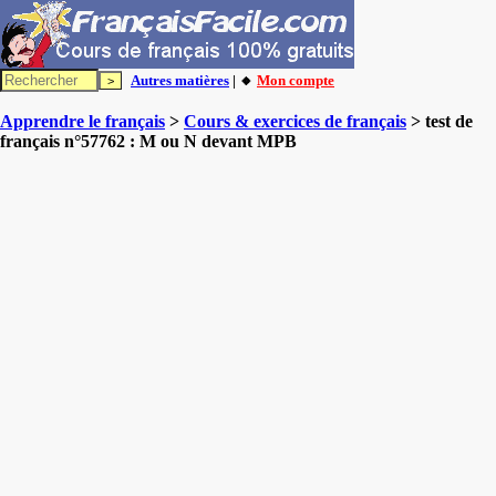
Autres matières
| 🔸
Mon compte
Apprendre le français
>
Cours & exercices de français
> test de
français n°57762 : M ou N devant MPB