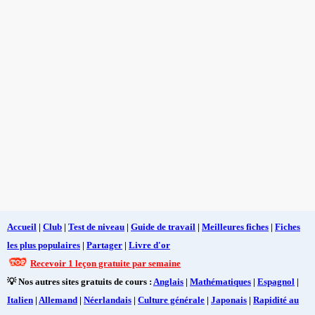
Accueil
|
Club
|
Test de niveau
|
Guide de travail
|
Meilleures fiches
|
Fiches
les plus populaires
|
Partager
|
Livre d'or
Recevoir 1 leçon gratuite par semaine
💡 Nos autres sites gratuits de cours :
Anglais
|
Mathématiques
|
Espagnol
|
Italien
|
Allemand
|
Néerlandais
|
Culture générale
|
Japonais
|
Rapidité au