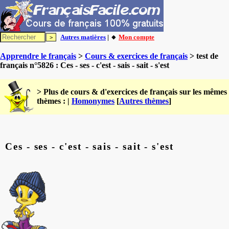
Autres matières
| 🔸
Mon compte
Apprendre le français
>
Cours & exercices de français
> test de
français n°5826 : Ces - ses - c'est - sais - sait - s'est
> Plus de cours & d'exercices de français sur les mêmes
thèmes : |
Homonymes
[
Autres thèmes
]
Ces - ses - c'est - sais - sait - s'est