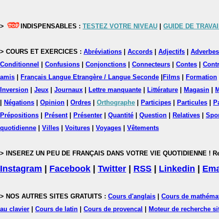
>
INDISPENSABLES :
TESTEZ VOTRE NIVEAU
|
GUIDE DE TRAVAI
> COURS ET EXERCICES :
Abréviations
|
Accords
|
Adjectifs
|
Adverbes
Conditionnel
|
Confusions
|
Conjonctions
|
Connecteurs
|
Contes
|
Contr
amis
|
Français Langue Etrangère / Langue Seconde
|
Films
|
Formation
Inversion
|
Jeux
|
Journaux
|
Lettre manquante
|
Littérature
|
Magasin
|
M
|
Négations
|
Opinion
|
Ordres
|
Orthographe
|
Participes
|
Particules
|
P
Prépositions
|
Présent
|
Présenter
|
Quantité
|
Question
|
Relatives
|
Spo
quotidienne
|
Villes
|
Voitures
|
Voyages
|
Vêtements
> INSEREZ UN PEU DE FRANÇAIS DANS VOTRE VIE QUOTIDIENNE ! Rejoig
Instagram
|
Facebook
|
Twitter
|
RSS
|
Linkedin
|
Ema
> NOS AUTRES SITES GRATUITS :
Cours d'anglais
|
Cours de mathéma
au clavier
|
Cours de latin
|
Cours de provencal
|
Moteur de recherche si