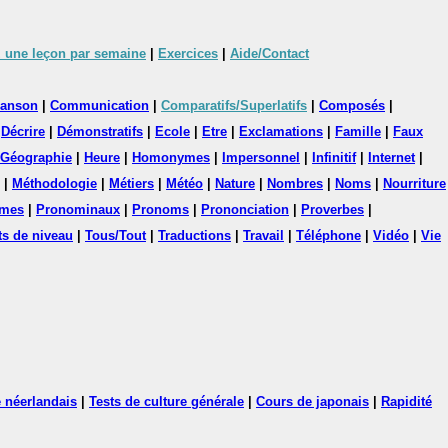
 une leçon par semaine
|
Exercices
|
Aide/Contact
anson
|
Communication
|
Comparatifs/Superlatifs
|
Composés
|
|
Décrire
|
Démonstratifs
|
Ecole
|
Etre
|
Exclamations
|
Famille
|
Faux
Géographie
|
Heure
|
Homonymes
|
Impersonnel
|
Infinitif
|
Internet
|
|
Méthodologie
|
Métiers
|
Météo
|
Nature
|
Nombres
|
Noms
|
Nourriture
mes
|
Pronominaux
|
Pronoms
|
Prononciation
|
Proverbes
|
ts de niveau
|
Tous/Tout
|
Traductions
|
Travail
|
Téléphone
|
Vidéo
|
Vie
 néerlandais
|
Tests de culture générale
|
Cours de japonais
|
Rapidité