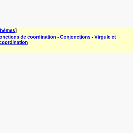
thèmes
]
onctions de coordination
-
Conjonctions
-
Virgule et
coordination