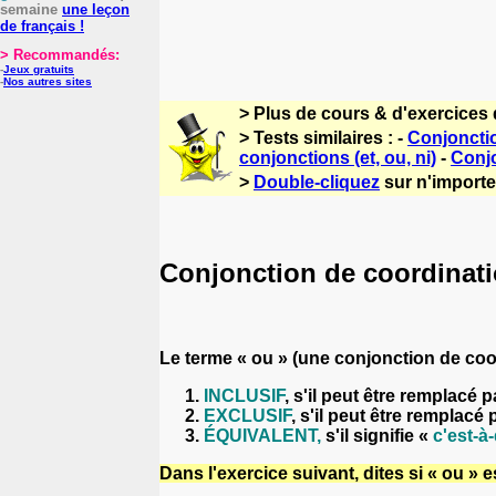
semaine
une leçon
de français !
> Recommandés:
-
Jeux gratuits
-
Nos autres sites
> Plus de cours & d'exercices 
> Tests similaires : -
Conjoncti
conjonctions (et, ou, ni)
-
Conjo
>
Double-cliquez
sur n'importe 
Conjonction de coordinati
Le terme « ou » (
une conjonction de coo
INCLUSIF
, s'il peut être remplacé 
EXCLUSIF
, s'il peut être remplacé
ÉQUIVALENT,
s'il signifie
«
c'est-à-
Dans l'exercice suivant, dites si
«
ou
»
es