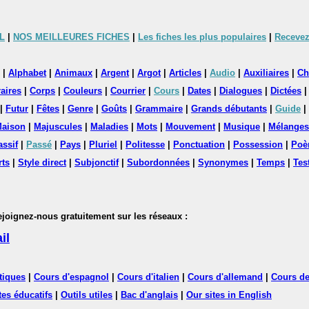
L
|
NOS MEILLEURES FICHES
|
Les fiches les plus populaires
|
Recevez
|
Alphabet
|
Animaux
|
Argent
|
Argot
|
Articles
|
Audio
|
Auxiliaires
|
Ch
aires
|
Corps
|
Couleurs
|
Courrier
|
Cours
|
Dates
|
Dialogues
|
Dictées
|
Futur
|
Fêtes
|
Genre
|
Goûts
|
Grammaire
|
Grands débutants
|
Guide
|
aison
|
Majuscules
|
Maladies
|
Mots
|
Mouvement
|
Musique
|
Mélanges
assif
|
Passé
|
Pays
|
Pluriel
|
Politesse
|
Ponctuation
|
Possession
|
Poè
rts
|
Style direct
|
Subjonctif
|
Subordonnées
|
Synonymes
|
Temps
|
Tes
nez-nous gratuitement sur les réseaux :
il
tiques
|
Cours d'espagnol
|
Cours d'italien
|
Cours d'allemand
|
Cours de
tes éducatifs
|
Outils utiles
|
Bac d'anglais
|
Our sites in English