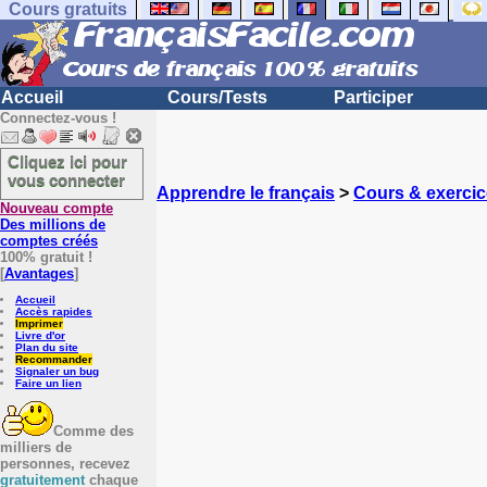
Cours gratuits
Accueil
Cours/Tests
Participer
Connectez-vous !
Cliquez ici pour
vous connecter
Apprendre le français
>
Cours & exercic
Nouveau compte
Des millions de
comptes créés
100% gratuit !
[
Avantages
]
Accueil
Accès rapides
Imprimer
Livre d'or
Plan du site
Recommander
Signaler un bug
Faire un lien
Comme des
milliers de
personnes, recevez
gratuitement
chaque