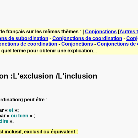
de français sur les mêmes thèmes : |
Conjonctions
[
Autres 
ons de subordination
-
Conjonctions de coordination
-
Conj
nctions de coordination
-
Conjonctions
-
Conjonctions de 
quel terme pour obtenir une explication...
on :L'exclusion /L'inclusion
rdination)
peut être :
par
«
et
»
;
 par
«
ou bien
»
;
dire
»
.
t inclusif, exclusif ou équivalent :