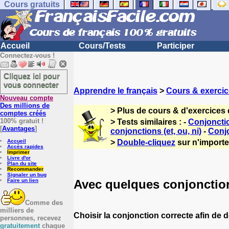
Cours gratuits
Accueil
Cours/Tests
Participer
Connectez-vous !
Cliquez ici pour
vous connecter
Apprendre le français
>
Cours & exercic
Nouveau compte
Des millions de
> Plus de cours & d'exercices 
comptes créés
100% gratuit !
> Tests similaires : -
Conjoncti
[
Avantages
]
conjonctions (et, ou, ni)
-
Conjo
Accueil
>
Double-cliquez
sur n'importe 
Accès rapides
Imprimer
Livre d'or
Plan du site
Recommander
Signaler un bug
Avec quelques conjonctio
Faire un lien
Comme des
milliers de
Choisir la conjonction correcte afin de 
personnes, recevez
gratuitement
chaque