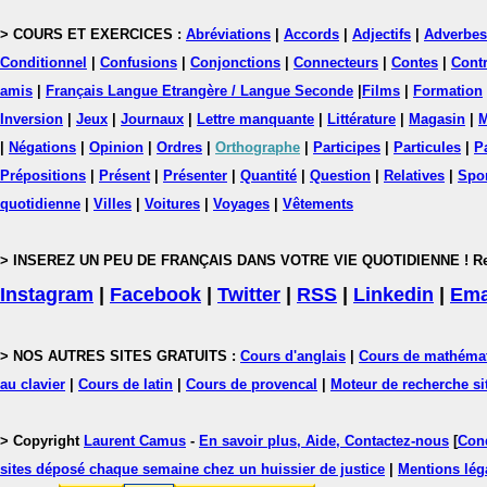
> COURS ET EXERCICES :
Abréviations
|
Accords
|
Adjectifs
|
Adverbes
Conditionnel
|
Confusions
|
Conjonctions
|
Connecteurs
|
Contes
|
Contr
amis
|
Français Langue Etrangère / Langue Seconde
|
Films
|
Formation
Inversion
|
Jeux
|
Journaux
|
Lettre manquante
|
Littérature
|
Magasin
|
M
|
Négations
|
Opinion
|
Ordres
|
Orthographe
|
Participes
|
Particules
|
P
Prépositions
|
Présent
|
Présenter
|
Quantité
|
Question
|
Relatives
|
Spo
quotidienne
|
Villes
|
Voitures
|
Voyages
|
Vêtements
> INSEREZ UN PEU DE FRANÇAIS DANS VOTRE VIE QUOTIDIENNE ! Rejoig
Instagram
|
Facebook
|
Twitter
|
RSS
|
Linkedin
|
Ema
> NOS AUTRES SITES GRATUITS :
Cours d'anglais
|
Cours de mathéma
au clavier
|
Cours de latin
|
Cours de provencal
|
Moteur de recherche si
> Copyright
Laurent Camus
-
En savoir plus, Aide, Contactez-nous
[
Cond
sites déposé chaque semaine chez un huissier de justice
|
Mentions léga