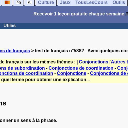
Culture
Jeux
TousLesCours
Outils
Recevoir 1 leçon gratuite chaque semaine
/
Utiles
es de français
> test de français n°5882 : Avec quelques co
de français sur les mêmes thèmes : |
Conjonctions
[
Autres 
ons de subordination
-
Conjonctions de coordination
-
Conj
nctions de coordination
-
Conjonctions
-
Conjonctions de 
quel terme pour obtenir une explication...
ns
donner un sens à la phrase.