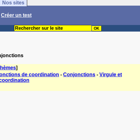
Nos sites
/
Créer un test
njonctions
thèmes
]
onctions de coordination
-
Conjonctions
-
Virgule et
coordination