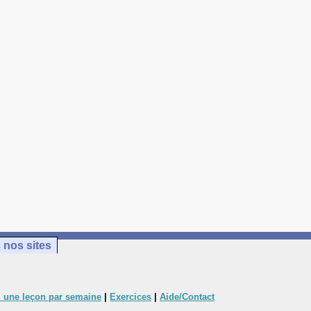
 nos sites
 une leçon par semaine
|
Exercices
|
Aide/Contact