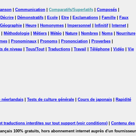
anson
|
Communication
|
Comparatifs/Superlatifs
|
Composés
|
|
Décrire
|
Démonstratifs
|
Ecole
|
Etre
|
Exclamations
|
Famille
|
Faux
Géographie
|
Heure
|
Homonymes
|
Impersonnel
|
Infinitif
|
Internet
|
|
Méthodologie
|
Métiers
|
Météo
|
Nature
|
Nombres
|
Noms
|
Nourriture
mes
|
Pronominaux
|
Pronoms
|
Prononciation
|
Proverbes
|
ts de niveau
|
Tous/Tout
|
Traductions
|
Travail
|
Téléphone
|
Vidéo
|
Vie
 néerlandais
|
Tests de culture générale
|
Cours de japonais
|
Rapidité
 traductions interdites sur tout support (voir conditions)
|
Contenu des
français 100% gratuits, hors abonnement internet auprès d'un fournisseur