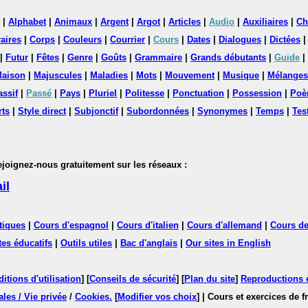
|
Alphabet
|
Animaux
|
Argent
|
Argot
|
Articles
|
Audio
|
Auxiliaires
|
Ch
aires
|
Corps
|
Couleurs
|
Courrier
|
Cours
|
Dates
|
Dialogues
|
Dictées
|
Futur
|
Fêtes
|
Genre
|
Goûts
|
Grammaire
|
Grands débutants
|
Guide
|
aison
|
Majuscules
|
Maladies
|
Mots
|
Mouvement
|
Musique
|
Mélanges
assif
|
Passé
|
Pays
|
Pluriel
|
Politesse
|
Ponctuation
|
Possession
|
Poè
rts
|
Style direct
|
Subjonctif
|
Subordonnées
|
Synonymes
|
Temps
|
Tes
nez-nous gratuitement sur les réseaux :
il
tiques
|
Cours d'espagnol
|
Cours d'italien
|
Cours d'allemand
|
Cours de
tes éducatifs
|
Outils utiles
|
Bac d'anglais
|
Our sites in English
itions d'utilisation
] [
Conseils de sécurité
] [
Plan du site
]
Reproductions et
les / Vie privée
/
Cookies
.
[
Modifier vos choix
]
| Cours et exercices de 