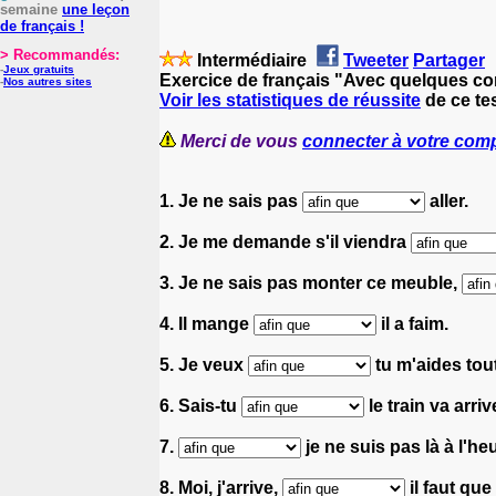
semaine
une leçon
de français !
> Recommandés:
Intermédiaire
Tweeter
Partager
-
Jeux gratuits
Exercice de français "Avec quelques co
-
Nos autres sites
Voir les statistiques de réussite
de ce tes
Merci de vous
connecter à votre com
1. Je ne sais pas
aller.
2. Je me demande s'il viendra
3. Je ne sais pas monter ce meuble,
4. Il mange
il a faim.
5. Je veux
tu m'aides tout
6. Sais-tu
le train va arri
7.
je ne suis pas là à l'
8. Moi, j'arrive,
il faut que