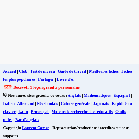
Accueil
|
Club
|
Test de niveau
|
Guide de travail
|
Meilleures fiches
|
Fiches
les plus populaires
|
Partager
|
Livre d'or
Recevoir 1 leçon gratuite par semaine
💡 Nos autres sites gratuits de cours :
Anglais
|
Mathématiques
|
Espagnol
|
Italien
|
Allemand
|
Néerlandais
|
Culture générale
|
Japonais
|
Rapidité au
clavier
|
Latin
|
Provençal
|
Moteur de recherche sites éducatifs
|
Outils
utiles
|
Bac d'anglais
Copyright
Laurent Camus
- Reproduction/traductions interdites sur tous
supports