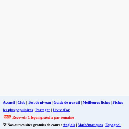
Accueil
|
Club
|
Test de niveau
|
Guide de travail
|
Meilleures fiches
|
Fiches
les plus populaires
|
Partager
|
Livre d'or
Recevoir 1 leçon gratuite par semaine
💡 Nos autres sites gratuits de cours :
Anglais
|
Mathématiques
|
Espagnol
|