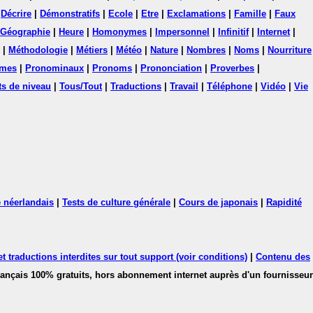
|
Décrire
|
Démonstratifs
|
Ecole
|
Etre
|
Exclamations
|
Famille
|
Faux
Géographie
|
Heure
|
Homonymes
|
Impersonnel
|
Infinitif
|
Internet
|
|
Méthodologie
|
Métiers
|
Météo
|
Nature
|
Nombres
|
Noms
|
Nourriture
mes
|
Pronominaux
|
Pronoms
|
Prononciation
|
Proverbes
|
ts de niveau
|
Tous/Tout
|
Traductions
|
Travail
|
Téléphone
|
Vidéo
|
Vie
 néerlandais
|
Tests de culture générale
|
Cours de japonais
|
Rapidité
 traductions interdites sur tout support (voir conditions)
|
Contenu des
français 100% gratuits, hors abonnement internet auprès d'un fournisseur