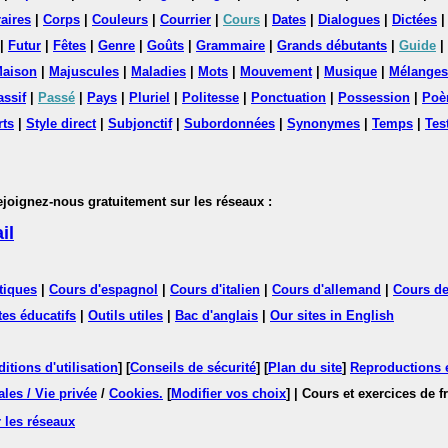
aires
|
Corps
|
Couleurs
|
Courrier
|
Cours
|
Dates
|
Dialogues
|
Dictées
|
Futur
|
Fêtes
|
Genre
|
Goûts
|
Grammaire
|
Grands débutants
|
Guide
|
aison
|
Majuscules
|
Maladies
|
Mots
|
Mouvement
|
Musique
|
Mélanges
assif
|
Passé
|
Pays
|
Pluriel
|
Politesse
|
Ponctuation
|
Possession
|
Poè
rts
|
Style direct
|
Subjonctif
|
Subordonnées
|
Synonymes
|
Temps
|
Tes
nez-nous gratuitement sur les réseaux :
il
tiques
|
Cours d'espagnol
|
Cours d'italien
|
Cours d'allemand
|
Cours de
tes éducatifs
|
Outils utiles
|
Bac d'anglais
|
Our sites in English
itions d'utilisation
] [
Conseils de sécurité
] [
Plan du site
]
Reproductions et
les / Vie privée
/
Cookies
.
[
Modifier vos choix
]
| Cours et exercices de 
 les réseaux