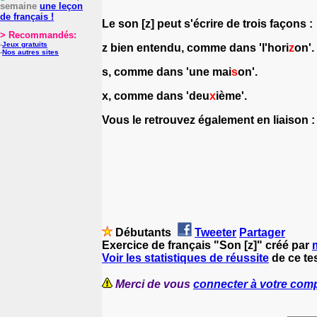
semaine
une leçon
de français !
Le son [z] peut s'écrire de trois façons :
> Recommandés:
-
Jeux gratuits
z bien entendu, comme dans 'l'hori
z
on'.
-
Nos autres sites
s, comme dans 'une mai
s
on'.
x, comme dans 'deu
x
ième'.
Vous le retrouvez également en liaison :
Débutants
Tweeter
Partager
Exercice de français "Son [z]" créé par
Voir les statistiques de réussite
de ce tes
Merci de vous
connecter à votre com