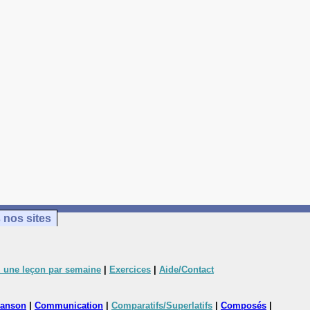
 nos sites
 une leçon par semaine
|
Exercices
|
Aide/Contact
anson
|
Communication
|
Comparatifs/Superlatifs
|
Composés
|