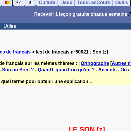
Culture
Jeux
TousLesCours
Outils
Recevoir 1 leçon gratuite chaque semaine
/
Utiles
es de français
> test de français n°60021 : Son [z]
de français sur les mêmes thèmes : |
Orthographe
[
Autres 
-
Son ou Sont ?
-
QuanD, quanT ou qu'en ?
-
Accents
-
Où /
quel terme pour obtenir une explication...
LE SON [z]