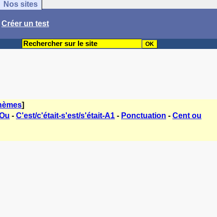
Nos sites
/
Créer un test
thèmes
]
 Ou
-
C'est/c'était-s'est/s'était-A1
-
Ponctuation
-
Cent ou