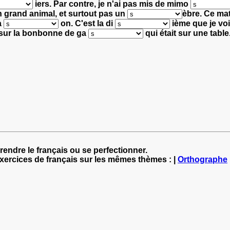
iers.
Par contre, je n'ai pas mis de mimo
 grand animal, et surtout pas un
èbre.
Ce mati
a
on.
C'est la di
ième que je voi
i sur la bonbonne de ga
qui était sur une table
rendre le français ou se perfectionner.
exercices de français sur les mêmes thèmes : |
Orthographe