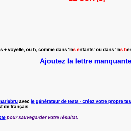
 s + voyelle, ou h, comme dans 'le
s e
nfants' ou dans 'le
s h
e
Ajoutez la lettre manquante
mariebru
avec
le générateur de tests - créez votre propre test
t de français
pte
pour sauvegarder votre résultat.