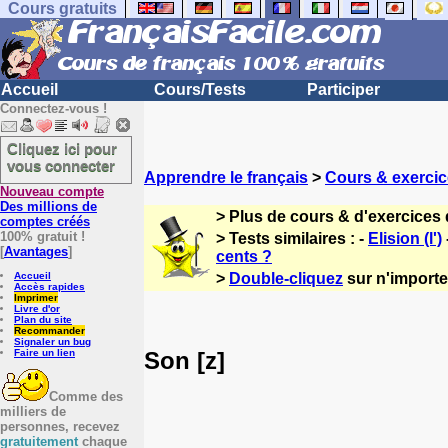
Cours gratuits
Accueil
Cours/Tests
Participer
Connectez-vous !
Cliquez ici pour
vous connecter
Apprendre le français
>
Cours & exercic
Nouveau compte
Des millions de
> Plus de cours & d'exercices 
comptes créés
100% gratuit !
> Tests similaires : -
Elision (l')
[
Avantages
]
cents ?
Accueil
>
Double-cliquez
sur n'importe 
Accès rapides
Imprimer
Livre d'or
Plan du site
Recommander
Signaler un bug
Son [z]
Faire un lien
Comme des
milliers de
personnes, recevez
gratuitement
chaque