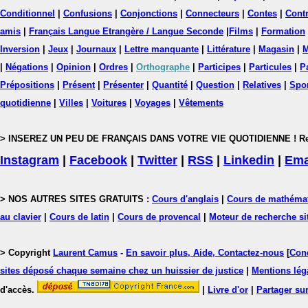
Conditionnel
|
Confusions
|
Conjonctions
|
Connecteurs
|
Contes
|
Contr
amis
|
Français Langue Etrangère / Langue Seconde
|
Films
|
Formation
Inversion
|
Jeux
|
Journaux
|
Lettre manquante
|
Littérature
|
Magasin
|
M
|
Négations
|
Opinion
|
Ordres
|
Orthographe
|
Participes
|
Particules
|
P
Prépositions
|
Présent
|
Présenter
|
Quantité
|
Question
|
Relatives
|
Spo
quotidienne
|
Villes
|
Voitures
|
Voyages
|
Vêtements
> INSEREZ UN PEU DE FRANÇAIS DANS VOTRE VIE QUOTIDIENNE ! Rejoig
Instagram
|
Facebook
|
Twitter
|
RSS
|
Linkedin
|
Ema
> NOS AUTRES SITES GRATUITS :
Cours d'anglais
|
Cours de mathéma
au clavier
|
Cours de latin
|
Cours de provencal
|
Moteur de recherche si
> Copyright
Laurent Camus
-
En savoir plus, Aide, Contactez-nous
[
Cond
sites déposé chaque semaine chez un huissier de justice
|
Mentions léga
d'accès.
|
Livre d'or
|
Partager sur