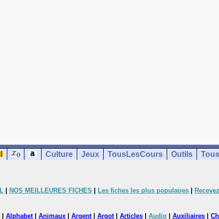
Culture
Jeux
TousLesCours
Outils
Tous
L
|
NOS MEILLEURES FICHES
|
Les fiches les plus populaires
|
Recevez
|
Alphabet
|
Animaux
|
Argent
|
Argot
|
Articles
|
Audio
|
Auxiliaires
|
Ch