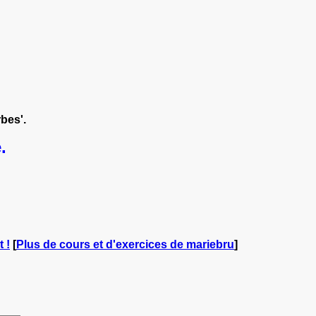
rbes'.
.
 !
[
Plus de cours et d'exercices de mariebru
]