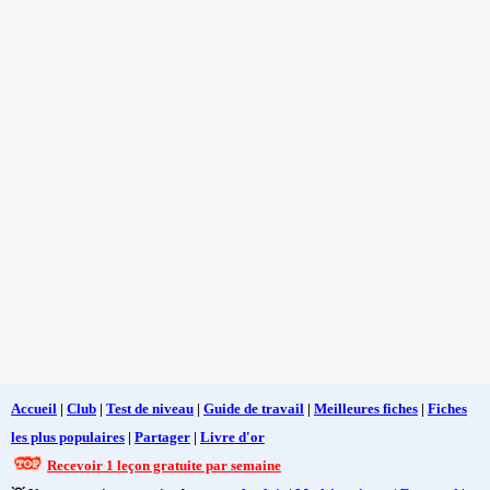
Accueil
|
Club
|
Test de niveau
|
Guide de travail
|
Meilleures fiches
|
Fiches
les plus populaires
|
Partager
|
Livre d'or
Recevoir 1 leçon gratuite par semaine