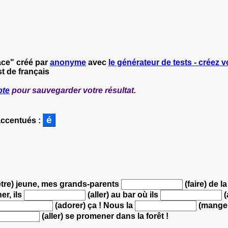
lace" créé par
anonyme
avec
le générateur de tests - créez v
t de français
pte
pour sauvegarder votre résultat.
accentués :
tre) jeune,
mes grands-parents
(faire) de l
er, ils
(aller) au bar
où ils
(
(adorer) ça !
Nous la
(manger
(aller) se promener dans la forêt !