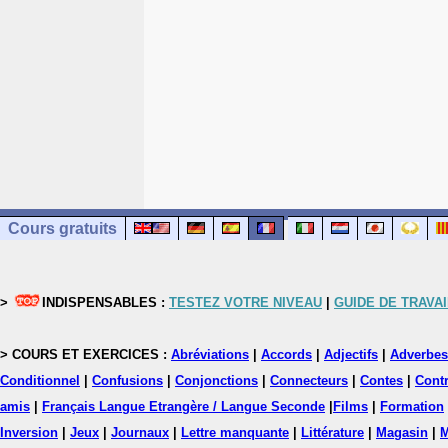
Cours gratuits
>
INDISPENSABLES :
TESTEZ VOTRE NIVEAU
|
GUIDE DE TRAVAI
> COURS ET EXERCICES :
Abréviations
|
Accords
|
Adjectifs
|
Adverbes
Conditionnel
|
Confusions
|
Conjonctions
|
Connecteurs
|
Contes
|
Contr
amis
|
Français Langue Etrangère / Langue Seconde
|
Films
|
Formation
Inversion
|
Jeux
|
Journaux
|
Lettre manquante
|
Littérature
|
Magasin
|
M