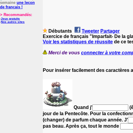
semaine
une leçon
de français !
> Recommandés:
-
Jeux gratuits
-
Nos autres sites
Débutants
Tweeter
Partager
Exercice de français "Imparfait- De la g
Voir les statistiques de réussite
de ce tes
Merci de vous
connecter à votre com
Pour insérer facilement des caractères 
Quand j'
(ê
jour de la Pentecôte.
Pour la confectionn
(changer) de parfum chaque année.
J'
pas beau.
Après ça, tout le monde