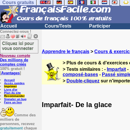
Cours gratuits
Accueil
Cours/Tests
Participer
Connectez-vous !
Cliquez ici pour
vous connecter
Apprendre le français
>
Cours & exercic
Nouveau compte
Des millions de
> Plus de cours & d'exercices 
comptes créés
100% gratuit !
> Tests similaires : -
Imparfait
-
[
Avantages
]
composé-bases
-
Passé simpl
Accueil
>
Double-cliquez
sur n'importe 
Accès rapides
Imprimer
Livre d'or
Plan du site
Recommander
Signaler un bug
Imparfait- De la glace
Faire un lien
Comme des
milliers de
personnes, recevez
gratuitement
chaque