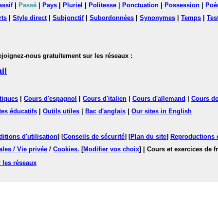
assif
|
Passé
|
Pays
|
Pluriel
|
Politesse
|
Ponctuation
|
Possession
|
Poè
rts
|
Style direct
|
Subjonctif
|
Subordonnées
|
Synonymes
|
Temps
|
Tes
nez-nous gratuitement sur les réseaux :
il
tiques
|
Cours d'espagnol
|
Cours d'italien
|
Cours d'allemand
|
Cours de
tes éducatifs
|
Outils utiles
|
Bac d'anglais
|
Our sites in English
itions d'utilisation
] [
Conseils de sécurité
] [
Plan du site
]
Reproductions et
les / Vie privée
/
Cookies
.
[
Modifier vos choix
]
| Cours et exercices de 
 les réseaux