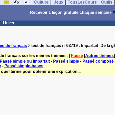
Culture
Jeux
TousLesCours
Outils
Recevoir 1 leçon gratuite chaque semaine
/
Utiles
es de français
> test de français n°63719 : Imparfait- De la g
de français sur les mêmes thèmes : |
Passé
[
Autres thèmes
]
Passé simple ou imparfait
-
Passé simple
-
Passé composé
e
-
Passé simple-bases
quel terme pour obtenir une explication...