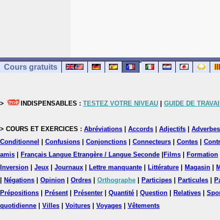
Cours gratuits
>
INDISPENSABLES :
TESTEZ VOTRE NIVEAU
|
GUIDE DE TRAVAI
> COURS ET EXERCICES :
Abréviations
|
Accords
|
Adjectifs
|
Adverbes
Conditionnel
|
Confusions
|
Conjonctions
|
Connecteurs
|
Contes
|
Contr
amis
|
Français Langue Etrangère / Langue Seconde
|
Films
|
Formation
Inversion
|
Jeux
|
Journaux
|
Lettre manquante
|
Littérature
|
Magasin
|
M
|
Négations
|
Opinion
|
Ordres
|
Orthographe
|
Participes
|
Particules
|
P
Prépositions
|
Présent
|
Présenter
|
Quantité
|
Question
|
Relatives
|
Spo
quotidienne
|
Villes
|
Voitures
|
Voyages
|
Vêtements