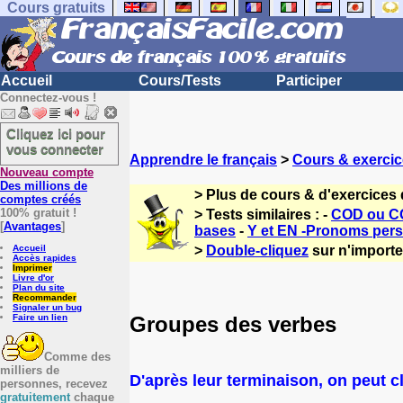
Cours gratuits
Accueil
Cours/Tests
Participer
Connectez-vous !
Cliquez ici pour
vous connecter
Apprendre le français
>
Cours & exercic
Nouveau compte
Des millions de
> Plus de cours & d'exercices 
comptes créés
100% gratuit !
> Tests similaires : -
COD ou CO
[
Avantages
]
bases
-
Y et EN -Pronoms per
Accueil
>
Double-cliquez
sur n'importe 
Accès rapides
Imprimer
Livre d'or
Plan du site
Recommander
Signaler un bug
Groupes des verbes
Faire un lien
Comme des
milliers de
D'après leur terminaison, on peut c
personnes, recevez
gratuitement
chaque