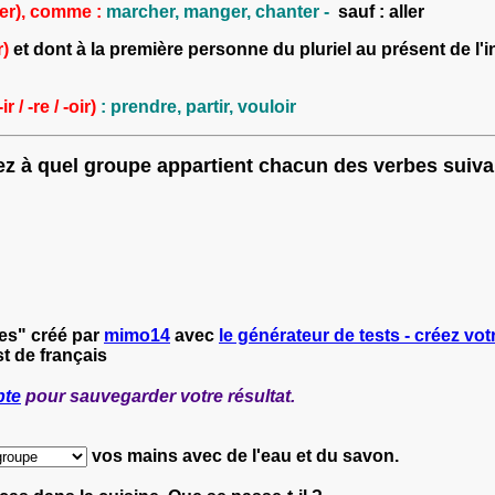
-er), comme :
marcher, manger, chanter -
sauf : aller
r)
et dont à la première personne du pluriel au présent de l'in
ir / -re / -oir)
: prendre, partir, vouloir
ez à quel groupe appartient chacun des verbes suiva
es" créé par
mimo14
avec
le générateur de tests - créez votr
t de français
pte
pour sauvegarder votre résultat.
vos mains avec de l'eau et du savon.