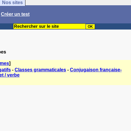
Nos sites
/
Créer un test
bes
èmes
]
atifs
-
Classes grammaticales
-
Conjugaison française-
t / verbe