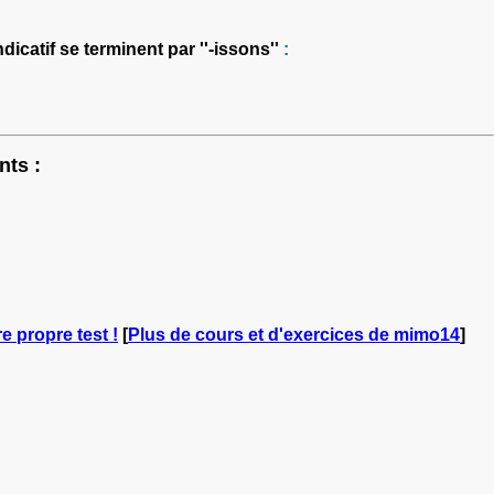
dicatif se terminent par ''-issons''
:
nts :
e propre test !
[
Plus de cours et d'exercices de mimo14
]