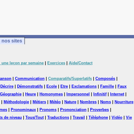
 nos sites
 une leçon par semaine
|
Exercices
|
Aide/Contact
anson
|
Communication
|
Comparatifs/Superlatifs
|
Composés
|
|
Décrire
|
Démonstratifs
|
Ecole
|
Etre
|
Exclamations
|
Famille
|
Faux
Géographie
|
Heure
|
Homonymes
|
Impersonnel
|
Infinitif
|
Internet
|
|
Méthodologie
|
Métiers
|
Météo
|
Nature
|
Nombres
|
Noms
|
Nourriture
mes
|
Pronominaux
|
Pronoms
|
Prononciation
|
Proverbes
|
ts de niveau
|
Tous/Tout
|
Traductions
|
Travail
|
Téléphone
|
Vidéo
|
Vie