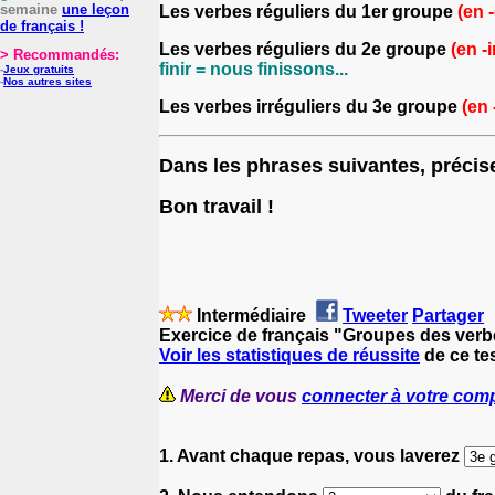
semaine
une leçon
Les verbes réguliers du 1er groupe
(en 
de français !
Les verbes réguliers du 2e groupe
(en -i
> Recommandés:
finir = nous finissons...
-
Jeux gratuits
-
Nos autres sites
Les verbes irréguliers du 3e groupe
(en -
Dans les phrases suivantes, précis
Bon travail !
Intermédiaire
Tweeter
Partager
Exercice de français "Groupes des verb
Voir les statistiques de réussite
de ce tes
Merci de vous
connecter à votre com
1. Avant chaque repas, vous laverez