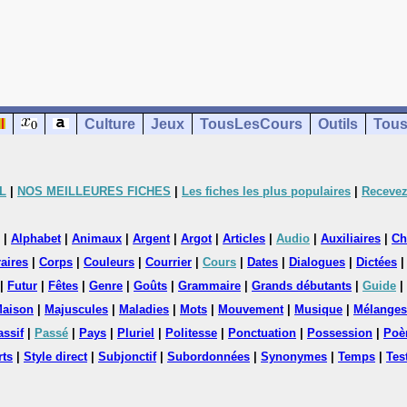
Culture
Jeux
TousLesCours
Outils
Tous
L
|
NOS MEILLEURES FICHES
|
Les fiches les plus populaires
|
Recevez
|
Alphabet
|
Animaux
|
Argent
|
Argot
|
Articles
|
Audio
|
Auxiliaires
|
Ch
aires
|
Corps
|
Couleurs
|
Courrier
|
Cours
|
Dates
|
Dialogues
|
Dictées
|
Futur
|
Fêtes
|
Genre
|
Goûts
|
Grammaire
|
Grands débutants
|
Guide
|
aison
|
Majuscules
|
Maladies
|
Mots
|
Mouvement
|
Musique
|
Mélanges
assif
|
Passé
|
Pays
|
Pluriel
|
Politesse
|
Ponctuation
|
Possession
|
Poè
rts
|
Style direct
|
Subjonctif
|
Subordonnées
|
Synonymes
|
Temps
|
Tes