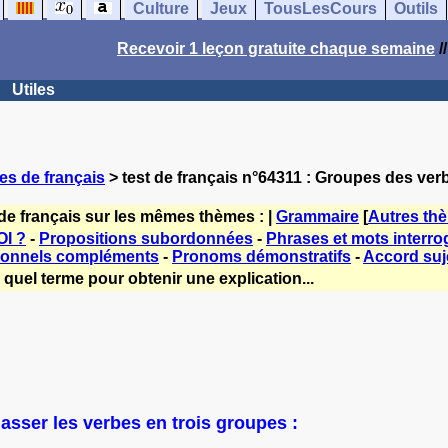
Culture
Jeux
TousLesCours
Outils
Recevoir 1 leçon gratuite chaque semaine
/
Utiles
es de français
> test de français n°64311 : Groupes des ver
de français sur les mêmes thèmes : |
Grammaire
[
Autres th
I ?
-
Propositions subordonnées
-
Phrases et mots interrog
sonnels compléments
-
Pronoms démonstratifs
-
Accord suje
quel terme pour obtenir une explication...
lasser les verbes en trois groupes :