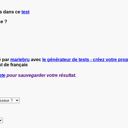
es dans ce
test
ne ?
é par
mariebru
avec
le générateur de tests - créez votre propr
t de français
pte
pour sauvegarder votre résultat.