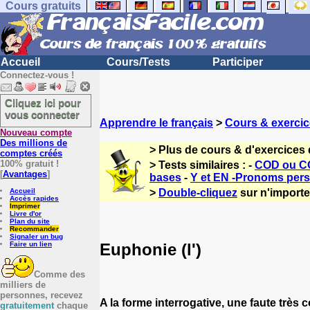
Cours gratuits
Accueil
Cours/Tests
Participer
Connectez-vous !
Cliquez ici pour
vous connecter
Apprendre le français
>
Cours & exercic
Nouveau compte
Des millions de
> Plus de cours & d'exercices 
comptes créés
100% gratuit !
> Tests similaires : -
COD ou CO
[
Avantages
]
bases
-
Y et EN -Pronoms per
Accueil
>
Double-cliquez
sur n'importe 
Accès rapides
Imprimer
Livre d'or
Plan du site
Recommander
Signaler un bug
Euphonie (l')
Faire un lien
Comme des
milliers de
personnes, recevez
A la forme interrogative, une faute très 
gratuitement
chaque