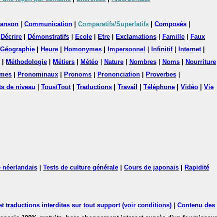
anson
|
Communication
|
Comparatifs/Superlatifs
|
Composés
|
|
Décrire
|
Démonstratifs
|
Ecole
|
Etre
|
Exclamations
|
Famille
|
Faux
Géographie
|
Heure
|
Homonymes
|
Impersonnel
|
Infinitif
|
Internet
|
|
Méthodologie
|
Métiers
|
Météo
|
Nature
|
Nombres
|
Noms
|
Nourriture
mes
|
Pronominaux
|
Pronoms
|
Prononciation
|
Proverbes
|
ts de niveau
|
Tous/Tout
|
Traductions
|
Travail
|
Téléphone
|
Vidéo
|
Vie
 néerlandais
|
Tests de culture générale
|
Cours de japonais
|
Rapidité
 traductions interdites sur tout support (voir conditions)
|
Contenu des