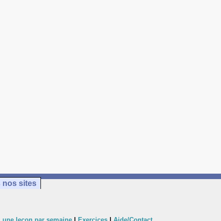
 nos sites
 une leçon par semaine
|
Exercices
|
Aide/Contact