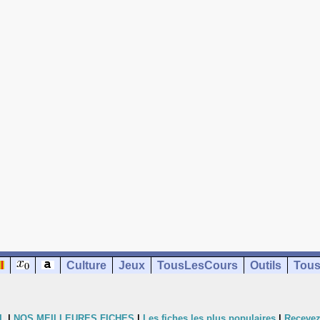
Culture
Jeux
TousLesCours
Outils
Tous
L
|
NOS MEILLEURES FICHES
|
Les fiches les plus populaires
|
Recevez