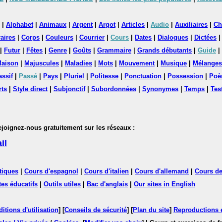
|
Alphabet
|
Animaux
|
Argent
|
Argot
|
Articles
|
Audio
|
Auxiliaires
|
Ch
aires
|
Corps
|
Couleurs
|
Courrier
|
Cours
|
Dates
|
Dialogues
|
Dictées
|
Futur
|
Fêtes
|
Genre
|
Goûts
|
Grammaire
|
Grands débutants
|
Guide
|
aison
|
Majuscules
|
Maladies
|
Mots
|
Mouvement
|
Musique
|
Mélanges
assif
|
Passé
|
Pays
|
Pluriel
|
Politesse
|
Ponctuation
|
Possession
|
Poè
rts
|
Style direct
|
Subjonctif
|
Subordonnées
|
Synonymes
|
Temps
|
Tes
nez-nous gratuitement sur les réseaux :
il
tiques
|
Cours d'espagnol
|
Cours d'italien
|
Cours d'allemand
|
Cours de
tes éducatifs
|
Outils utiles
|
Bac d'anglais
|
Our sites in English
itions d'utilisation
] [
Conseils de sécurité
] [
Plan du site
]
Reproductions et