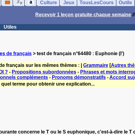
Culture
Jeux
TousLesCours
Outils
Recevoir 1 leçon gratuite chaque semaine
/
Utiles
es de français
> test de français n°64480 : Euphonie (l')
de français sur les mêmes thèmes : |
Grammaire
[
Autres th
I ?
-
Propositions subordonnées
-
Phrases et mots interrog
sonnels compléments
-
Pronoms démonstratifs
-
Accord suje
quel terme pour obtenir une explication...
courante concerne le T ou le S euphonique, c'est-à-dire le T