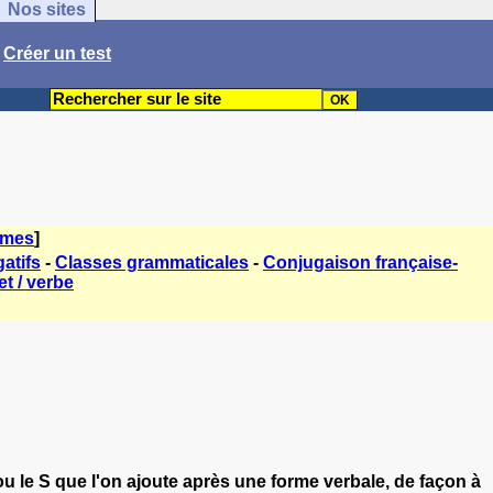
Nos sites
/
Créer un test
èmes
]
atifs
-
Classes grammaticales
-
Conjugaison française-
t / verbe
 ou le S que l'on ajoute après une forme verbale, de façon à