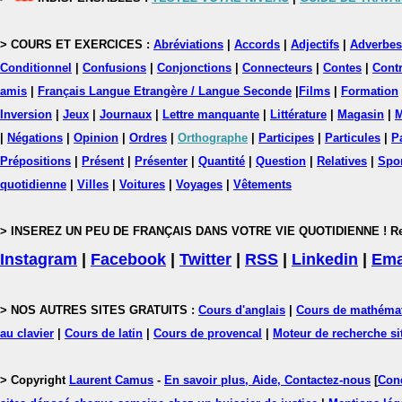
> COURS ET EXERCICES :
Abréviations
|
Accords
|
Adjectifs
|
Adverbes
Conditionnel
|
Confusions
|
Conjonctions
|
Connecteurs
|
Contes
|
Contr
amis
|
Français Langue Etrangère / Langue Seconde
|
Films
|
Formation
Inversion
|
Jeux
|
Journaux
|
Lettre manquante
|
Littérature
|
Magasin
|
M
|
Négations
|
Opinion
|
Ordres
|
Orthographe
|
Participes
|
Particules
|
P
Prépositions
|
Présent
|
Présenter
|
Quantité
|
Question
|
Relatives
|
Spo
quotidienne
|
Villes
|
Voitures
|
Voyages
|
Vêtements
> INSEREZ UN PEU DE FRANÇAIS DANS VOTRE VIE QUOTIDIENNE ! Rejoig
Instagram
|
Facebook
|
Twitter
|
RSS
|
Linkedin
|
Ema
> NOS AUTRES SITES GRATUITS :
Cours d'anglais
|
Cours de mathéma
au clavier
|
Cours de latin
|
Cours de provencal
|
Moteur de recherche si
> Copyright
Laurent Camus
-
En savoir plus, Aide, Contactez-nous
[
Cond