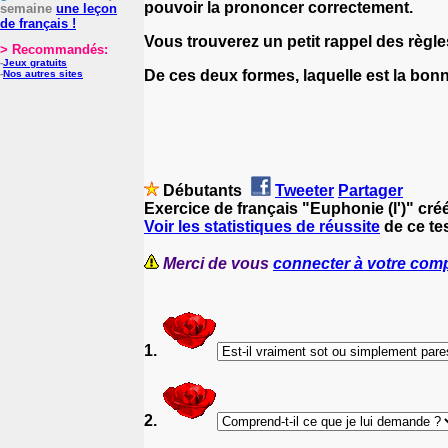
pouvoir la prononcer correctement.
semaine
une leçon
de français !
Vous trouverez un petit rappel des règl
> Recommandés:
-
Jeux gratuits
De ces deux formes, laquelle est la bon
-
Nos autres sites
Débutants
Tweeter
Partager
Exercice de français "Euphonie (l')" cré
Voir les statistiques de réussite
de ce tes
Merci de vous
connecter à votre com
1.
2.