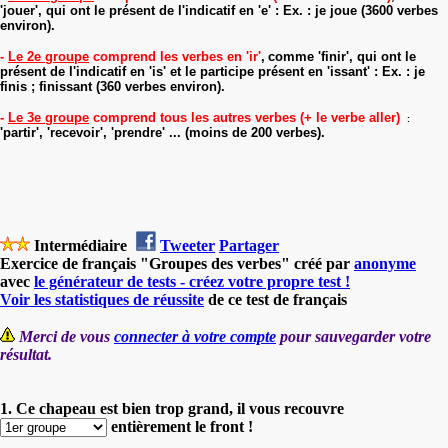
'jouer', qui ont le présent de l'indicatif en
'e'
: Ex. : je jou
e
(3600 verbes
environ).
-
Le 2e groupe
comprend les verbes en 'ir'
,
comme 'finir', qui ont le
présent de l'indicatif en
'is'
et le participe présent en
'issant'
:
Ex. : je
fin
is
; fin
issant
(360 verbes environ).
-
Le 3e groupe
comprend tous les autres verbes (+ le verbe aller)
:
'partir', 'recevoir', 'prendre' ... (moins de 200 verbes).
Intermédiaire
Tweeter
Partager
Exercice de français "Groupes des verbes" créé par
anonyme
avec
le générateur de tests - créez votre propre test !
Voir les statistiques de réussite
de ce test de français
Merci de vous
connecter à votre compte
pour sauvegarder votre
résultat.
1. Ce chapeau est bien trop grand, il vous recouvre
entièrement le front !