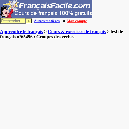
Autres matières
| 🔸
Mon compte
Apprendre le français
>
Cours & exercices de français
> test de
français n°65496 : Groupes des verbes