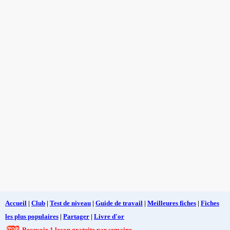
Accueil
|
Club
|
Test de niveau
|
Guide de travail
|
Meilleures fiches
|
Fiches
les plus populaires
|
Partager
|
Livre d'or
Recevoir 1 leçon gratuite par semaine