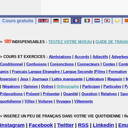
Cours gratuits
>
INDISPENSABLES :
TESTEZ VOTRE NIVEAU
|
GUIDE DE TRAVAI
> COURS ET EXERCICES :
Abréviations
|
Accords
|
Adjectifs
|
Adverbes
Conditionnel
|
Confusions
|
Conjonctions
|
Connecteurs
|
Contes
|
Contr
amis
|
Français Langue Etrangère / Langue Seconde
|
Films
|
Formation
Inversion
|
Jeux
|
Journaux
|
Lettre manquante
|
Littérature
|
Magasin
|
M
|
Négations
|
Opinion
|
Ordres
|
Orthographe
|
Participes
|
Particules
|
P
Prépositions
|
Présent
|
Présenter
|
Quantité
|
Question
|
Relatives
|
Spo
quotidienne
|
Villes
|
Voitures
|
Voyages
|
Vêtements
> INSEREZ UN PEU DE FRANÇAIS DANS VOTRE VIE QUOTIDIENNE ! Rejoig
Instagram
|
Facebook
|
Twitter
|
RSS
|
Linkedin
|
Ema