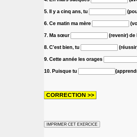
5. Il y a cinq ans, tu
(pou
6. Ce matin ma mère
(vo
7. Ma sœur
(revenir) de 
8. C'est bien, tu
(réussir
9. Cette année les orages
10. Puisque tu
(apprendr