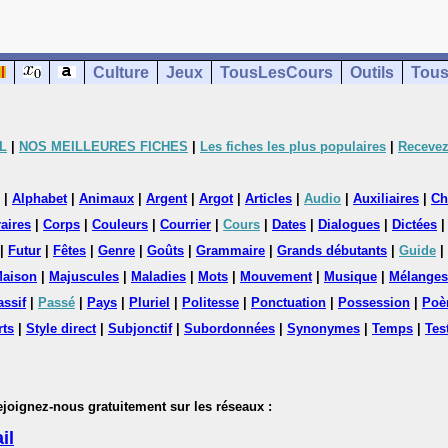
Culture
Jeux
TousLesCours
Outils
Tous
L
|
NOS MEILLEURES FICHES
|
Les fiches les plus populaires
|
Recevez
|
Alphabet
|
Animaux
|
Argent
|
Argot
|
Articles
|
Audio
|
Auxiliaires
|
Ch
aires
|
Corps
|
Couleurs
|
Courrier
|
Cours
|
Dates
|
Dialogues
|
Dictées
|
Futur
|
Fêtes
|
Genre
|
Goûts
|
Grammaire
|
Grands débutants
|
Guide
|
aison
|
Majuscules
|
Maladies
|
Mots
|
Mouvement
|
Musique
|
Mélanges
assif
|
Passé
|
Pays
|
Pluriel
|
Politesse
|
Ponctuation
|
Possession
|
Poè
rts
|
Style direct
|
Subjonctif
|
Subordonnées
|
Synonymes
|
Temps
|
Tes
nez-nous gratuitement sur les réseaux :
il