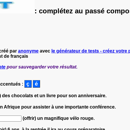
:
complétez au passé compo
créé par
anonyme
avec
le générateur de tests - créez votre 
t de français
pte
pour sauvegarder votre résultat.
accentués :
) des chocolats et un livre pour son anniversaire.
 en Afrique pour assister à une importante conférence.
(offrir) un magnifique vélo rouge.
ir) 6 ans, à la rentrée il ira au cours préparatoire.