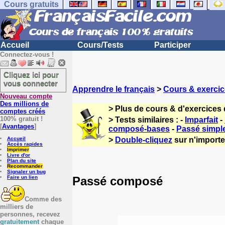
Cours gratuits
Accueil
Cours/Tests
Participer
Connectez-vous !
Cliquez ici pour
vous connecter
Apprendre le français
>
Cours & exercic
Nouveau compte
Des millions de
> Plus de cours & d'exercices 
comptes créés
100% gratuit !
> Tests similaires : -
Imparfait
-
[
Avantages
]
composé-bases
-
Passé simpl
Accueil
>
Double-cliquez
sur n'importe 
Accès rapides
Imprimer
Livre d'or
Plan du site
Recommander
Signaler un bug
Passé composé
Faire un lien
Comme des
milliers de
personnes, recevez
gratuitement
chaque