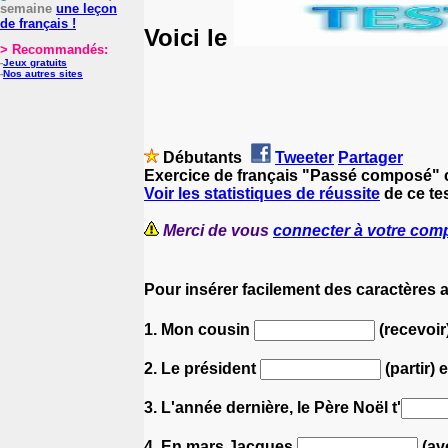
semaine
une leçon
de français !
Voici le
> Recommandés:
-
Jeux gratuits
-
Nos autres sites
Débutants
Tweeter
Partager
Exercice de français "Passé composé" 
Voir les statistiques de réussite
de ce tes
Merci de vous
connecter à votre com
Pour insérer facilement des caractères 
1. Mon cousin
(recevoir
2. Le président
(partir)
3. L'année dernière, le Père Noël t'
4. En mars Jacques
(avo