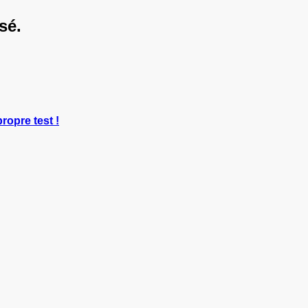
sé.
propre test !