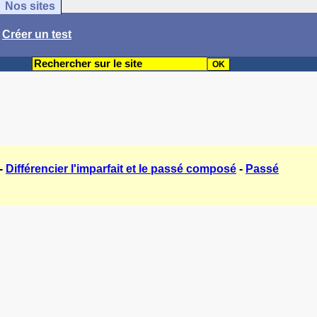
Nos sites
/
Créer un test
-
Différencier l'imparfait et le passé composé
-
Passé