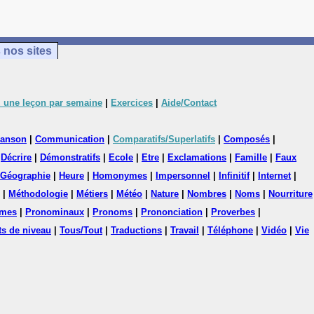
 nos sites
 une leçon par semaine
|
Exercices
|
Aide/Contact
anson
|
Communication
|
Comparatifs/Superlatifs
|
Composés
|
|
Décrire
|
Démonstratifs
|
Ecole
|
Etre
|
Exclamations
|
Famille
|
Faux
Géographie
|
Heure
|
Homonymes
|
Impersonnel
|
Infinitif
|
Internet
|
|
Méthodologie
|
Métiers
|
Météo
|
Nature
|
Nombres
|
Noms
|
Nourriture
mes
|
Pronominaux
|
Pronoms
|
Prononciation
|
Proverbes
|
ts de niveau
|
Tous/Tout
|
Traductions
|
Travail
|
Téléphone
|
Vidéo
|
Vie