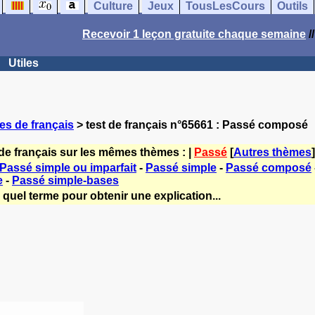
Culture
Jeux
TousLesCours
Outils
Recevoir 1 leçon gratuite chaque semaine
/
Utiles
es de français
> test de français n°65661 : Passé composé
de français sur les mêmes thèmes : |
Passé
[
Autres thèmes
]
Passé simple ou imparfait
-
Passé simple
-
Passé composé
e
-
Passé simple-bases
quel terme pour obtenir une explication...