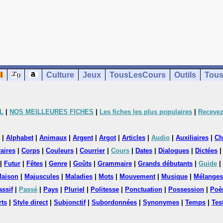
Culture
Jeux
TousLesCours
Outils
Tous
L
|
NOS MEILLEURES FICHES
|
Les fiches les plus populaires
|
Recevez
|
Alphabet
|
Animaux
|
Argent
|
Argot
|
Articles
|
Audio
|
Auxiliaires
|
Ch
aires
|
Corps
|
Couleurs
|
Courrier
|
Cours
|
Dates
|
Dialogues
|
Dictées
|
Futur
|
Fêtes
|
Genre
|
Goûts
|
Grammaire
|
Grands débutants
|
Guide
|
aison
|
Majuscules
|
Maladies
|
Mots
|
Mouvement
|
Musique
|
Mélanges
assif
|
Passé
|
Pays
|
Pluriel
|
Politesse
|
Ponctuation
|
Possession
|
Poè
rts
|
Style direct
|
Subjonctif
|
Subordonnées
|
Synonymes
|
Temps
|
Tes