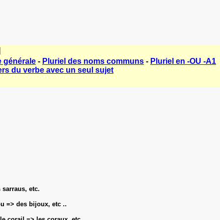
]
e générale
-
Pluriel des noms communs
-
Pluriel en -OU -A1
ers du verbe avec un seul sujet
sarraus, etc.
u => des bijoux, etc ..
 le corail => les coraux, etc.