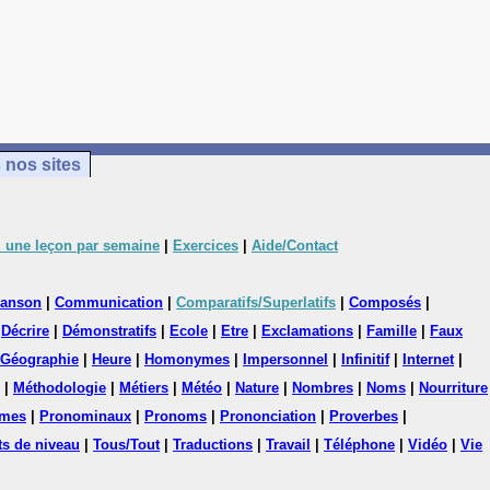
 nos sites
 une leçon par semaine
|
Exercices
|
Aide/Contact
anson
|
Communication
|
Comparatifs/Superlatifs
|
Composés
|
|
Décrire
|
Démonstratifs
|
Ecole
|
Etre
|
Exclamations
|
Famille
|
Faux
Géographie
|
Heure
|
Homonymes
|
Impersonnel
|
Infinitif
|
Internet
|
|
Méthodologie
|
Métiers
|
Météo
|
Nature
|
Nombres
|
Noms
|
Nourriture
mes
|
Pronominaux
|
Pronoms
|
Prononciation
|
Proverbes
|
ts de niveau
|
Tous/Tout
|
Traductions
|
Travail
|
Téléphone
|
Vidéo
|
Vie