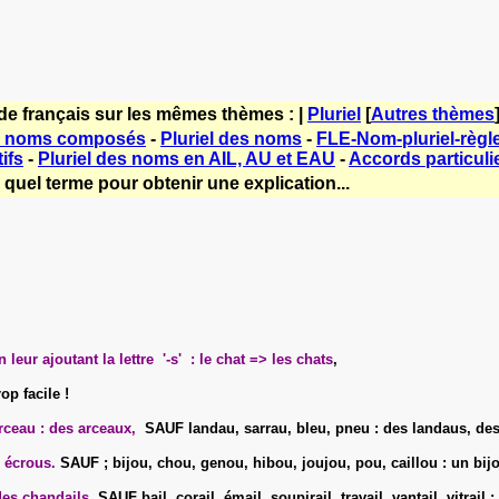
de français sur les mêmes thèmes : |
Pluriel
[
Autres thèmes
es noms composés
-
Pluriel des noms
-
FLE-Nom-pluriel-règl
tifs
-
Pluriel des noms en AIL, AU et EAU
-
Accords particuli
quel terme pour obtenir une explication...
eur ajoutant la lettre '-s' : le
chat => les chats
,
op facile !
rceau : des arceaux,
SAUF landau, sarrau, bleu, pneu : des landaus, des 
s écrous.
SAUF ; bijou, chou, genou, hibou, joujou, pou, caillou : un bijo
des chandails,
SAUF bail, corail, émail, soupirail, travail, vantail, vitrail :