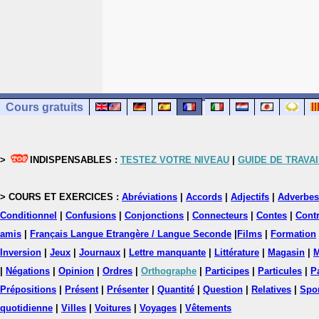
Cours gratuits
>
INDISPENSABLES :
TESTEZ VOTRE NIVEAU
|
GUIDE DE TRAVAI
> COURS ET EXERCICES :
Abréviations
|
Accords
|
Adjectifs
|
Adverbes
Conditionnel
|
Confusions
|
Conjonctions
|
Connecteurs
|
Contes
|
Contr
amis
|
Français Langue Etrangère / Langue Seconde
|
Films
|
Formation
Inversion
|
Jeux
|
Journaux
|
Lettre manquante
|
Littérature
|
Magasin
|
M
|
Négations
|
Opinion
|
Ordres
|
Orthographe
|
Participes
|
Particules
|
P
Prépositions
|
Présent
|
Présenter
|
Quantité
|
Question
|
Relatives
|
Spo
quotidienne
|
Villes
|
Voitures
|
Voyages
|
Vêtements