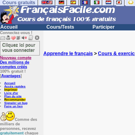
Cours gratuits
Accueil
Cours/Tests
Participer
Connectez-vous !
Cliquez ici pour
vous connecter
Apprendre le français
>
Cours & exercic
Nouveau compte
Des millions de
comptes créés
100% gratuit !
[
Avantages
]
Accueil
Accès rapides
Imprimer
Livre d'or
Plan du site
Recommander
Signaler un bug
Faire un lien
Comme des
milliers de
personnes, recevez
gratuitement
chaque