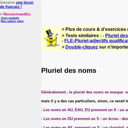
semaine
une leçon
de français !
> Recommandés:
-
Jeux gratuits
-
Nos autres sites
> Plus de cours & d'exercices 
> Tests similaires : -
Pluriel d
-
FLE-Pluriel-adjectifs qualifica
>
Double-cliquez
sur n'importe 
Pluriel des noms
Généralement , le pluriel des noms se marque en l
mais il y a des cas particuliers, sinon, ce serait tr
- Les noms en AU, EAU, EU prennent un X : un a
- Les noms en OU prennent un S : un écrou : de
- Les noms en AIL prennent un S : un chandail, 