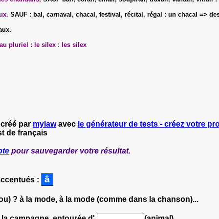
ux.
SAUF : bal, carnaval, chacal, festival, récital, régal : un chacal => de
aux.
pluriel : le silex : les silex
 créé par
mylaw
avec
le générateur de tests - créez votre pro
t de français
pte
pour sauvegarder votre résultat.
accentués :
ou) ? à la mode, à la mode (comme dans la chanson)...
 à la campagne, entourée d'
(animal)