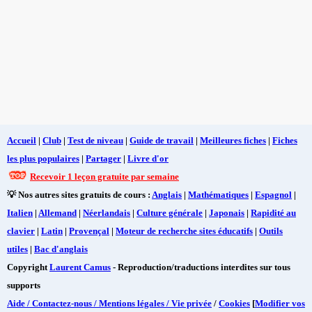
Accueil
|
Club
|
Test de niveau
|
Guide de travail
|
Meilleures fiches
|
Fiches
les plus populaires
|
Partager
|
Livre d'or
Recevoir 1 leçon gratuite par semaine
💡 Nos autres sites gratuits de cours :
Anglais
|
Mathématiques
|
Espagnol
|
Italien
|
Allemand
|
Néerlandais
|
Culture générale
|
Japonais
|
Rapidité au
clavier
|
Latin
|
Provençal
|
Moteur de recherche sites éducatifs
|
Outils
utiles
|
Bac d'anglais
Copyright
Laurent Camus
- Reproduction/traductions interdites sur tous
supports
Aide / Contactez-nous / Mentions légales / Vie privée
/
Cookies
[
Modifier vos