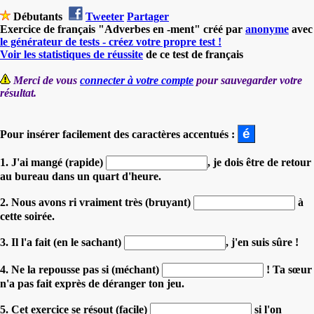
Débutants
Tweeter
Partager
Exercice de français "Adverbes en -ment" créé par
anonyme
avec
le générateur de tests - créez votre propre test !
Voir les statistiques de réussite
de ce test de français
Merci de vous
connecter à votre compte
pour sauvegarder votre
résultat.
Pour insérer facilement des caractères accentués :
1. J'ai mangé (rapide)
, je dois être de retour
au bureau dans un quart d'heure.
2. Nous avons ri vraiment très (bruyant)
à
cette soirée.
3. Il l'a fait (en le sachant)
, j'en suis sûre !
4. Ne la repousse pas si (méchant)
! Ta sœur
n'a pas fait exprès de déranger ton jeu.
5. Cet exercice se résout (facile)
si l'on