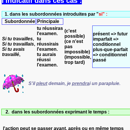
l'indicatif dans ces cas :
1.
dans les subordonnées introduites par "
si" :
Subordonnée
Principale
tu réussiras
(c'est
l'examen.
présent => futur
possible)
Si tu travailles
,
tu
imparfait =>
(ce n'est
Si tu travaillais
,
réussirais
conditionnel
pas
Si tu avais
l'examen.
plus-que-parfait
impossible)
travaillé
,
tu aurais
=> conditionnel
(impossible,
réussi
passé
trop tard)
l'examen.
S'il
pleut
demain,
je
prendra
i
un parapluie.
2.
dans les subordonnées exprimant le temps :
l'action peut se passer avant, après ou en même temps