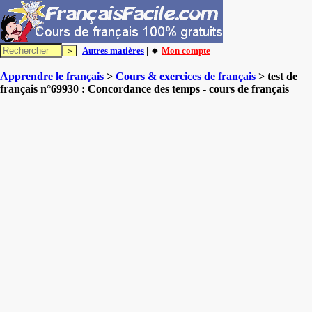
Autres matières
| 🔸
Mon compte
Apprendre le français
>
Cours & exercices de français
> test de
français n°69930 : Concordance des temps - cours de français