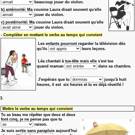
beaucoup jouer du violon.
b) antériorité: Ma cousine Laura disait souvent qu'elle
jouer du violon.
c) postériorité: Ma cousine Laura disait souvent qu'elle
jouer du violon.
-
Compléter en mettant le verbe au temps qui convient
Les enfants pourront regarder la télévision dès
qu'ils
leurs leçons.
Léa chantait à tue-tête mais elle s'est tue
quand maman
dans sa chambre.
J'espérais que tu
jusqu'à huit
heures, il est six heures et tu es déjà réveillé !
3.
Mettre le verbe au temps qui convient
Tu as beau me répéter que deux et deux
font cinq, je ne pense pas que tu
raison.
Je suis sortie sans parapluie aujourd'hui