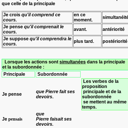
que celle de la principale
Je crois
qu'il comprend ce
en ce
simultanéit
cours.
moment.
Je pense
qu'il comprenait le
avant.
antériorité
cours.
Je suppose
qu'il comprendra le
plus tard.
postériorité
cours.
Lorsque les actions sont
simultanées
dans la principale
et la subordonnée :
Principale
Subordonnée
Les verbes de la
proposition
que Pierre
fait
ses
principale et de la
Je
pense
devoirs
.
subordonnée
se mettent au même
temps.
que
Je
pensais
Pierre
faisait
ses
devoirs.