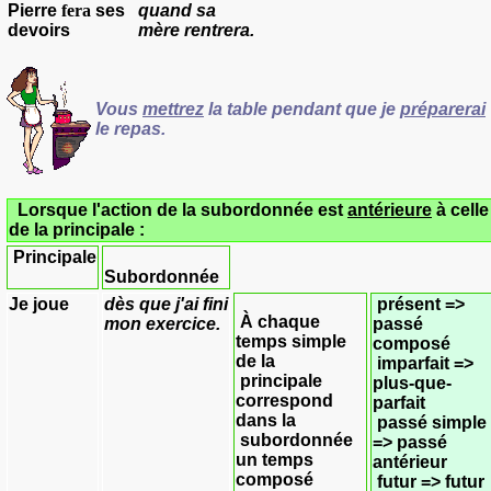
Pierre
fera
ses
quand sa
devoirs
mère
rentrera.
Vous
mettrez
la table pendant que je
préparerai
le repas.
Lorsque l'action de la subordonnée est
antérieure
à celle
de la principale :
Principale
Subordonnée
Je
joue
dès que
j'ai fini
présent =>
À chaque
mon exercice.
passé
temps simple
composé
de la
imparfait =>
principale
plus-que-
correspond
parfait
dans la
passé simple
subordonnée
=> passé
un temps
antérieur
composé
futur => futur