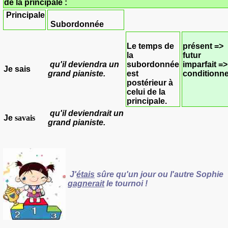
de la principale :
Principale
Subordonnée
Le temps de
présent =>
la
futur
qu'il
deviendra
un
subordonnée
imparfait =>
Je
sais
grand pianiste.
est
conditionne
postérieur à
celui de la
principale.
qu'il
deviendrait
un
Je
savais
grand pianiste.
J'
étais
sûre qu'un jour ou l'autre Sophie
gagnerait
le tournoi !