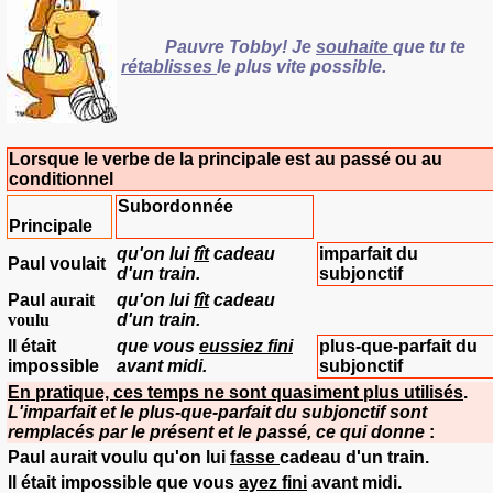
Pauvre Tobby!
Je
souhaite
que tu te
rétablisses
le plus vite possible.
Lorsque le verbe de la principale est au passé ou au
conditionnel
Subordonnée
Principale
qu'on lui
fît
cadeau
imparfait du
Paul
voulait
d'un train.
subjonctif
Paul
aurait
qu'on lui
fît
cadeau
voulu
d'un train.
Il
était
que vous
eussiez fini
plus-que-parfait du
impossible
avant midi.
subjonctif
En pratique, ces temps ne sont quasiment plus utilisés
.
L'imparfait et le plus-que-parfait du subjonctif sont
remplacés par le présent et le passé, ce qui donne
:
Paul
aurait voulu qu'on lui
fass
e
cadeau d'un train.
Il
était
impossible
que vous
ayez fini
avant midi.