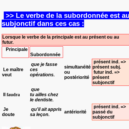
>> Le verbe de la subordonnée est a
subjonctif dans ces cas :
Lorsque le verbe de la principale est au présent ou au
futur.
Principale
Subordonnée
présent ind. =>
que je
fasse
simultanéité
présent subj.
Le maître
ces
ou
futur ind. =>
veut
opérations.
postériorité
présent
subjonctif
que
Il
faudra
tu
ailles
chez
le dentiste.
présent ind. =>
Je
qu'il
ait appris
antériorité
passé du
doute
sa leçon.
subjonctif