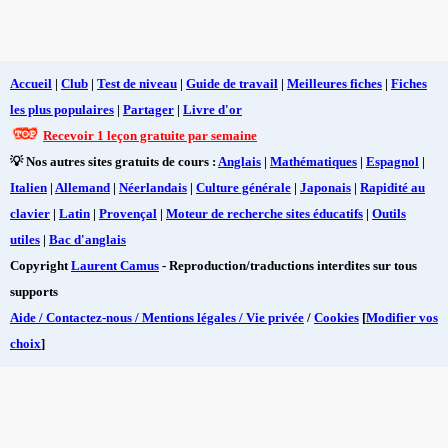
Accueil
|
Club
|
Test de niveau
|
Guide de travail
|
Meilleures fiches
|
Fiches
les plus populaires
|
Partager
|
Livre d'or
Recevoir 1 leçon gratuite par semaine
💡 Nos autres sites gratuits de cours :
Anglais
|
Mathématiques
|
Espagnol
|
Italien
|
Allemand
|
Néerlandais
|
Culture générale
|
Japonais
|
Rapidité au
clavier
|
Latin
|
Provençal
|
Moteur de recherche sites éducatifs
|
Outils
utiles
|
Bac d'anglais
Copyright
Laurent Camus
- Reproduction/traductions interdites sur tous
supports
Aide / Contactez-nous / Mentions légales / Vie privée
/
Cookies
[
Modifier vos
choix
]