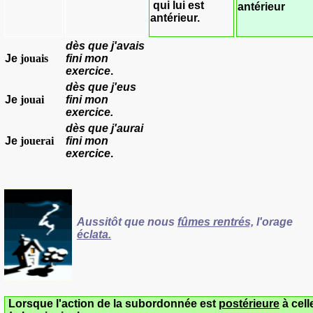
qui lui est
antérieur
antérieur.
dès que
j'avais
Je
jouais
fini
mon
exercice
.
dès que
j'eus
Je
jouai
fini
mon
exercice.
dès que
j'aurai
Je
jouerai
fini
mon
exercice
.
Aussitôt que nous
fûmes rentrés,
l'orage
éclata
.
Lorsque l'action de la subordonnée est
postérieure
à cell