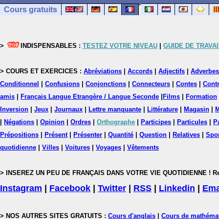
Cours gratuits
>
INDISPENSABLES :
TESTEZ VOTRE NIVEAU
|
GUIDE DE TRAVAI
> COURS ET EXERCICES :
Abréviations
|
Accords
|
Adjectifs
|
Adverbes
Conditionnel
|
Confusions
|
Conjonctions
|
Connecteurs
|
Contes
|
Contr
amis
|
Français Langue Etrangère / Langue Seconde
|
Films
|
Formation
Inversion
|
Jeux
|
Journaux
|
Lettre manquante
|
Littérature
|
Magasin
|
M
|
Négations
|
Opinion
|
Ordres
|
Orthographe
|
Participes
|
Particules
|
P
Prépositions
|
Présent
|
Présenter
|
Quantité
|
Question
|
Relatives
|
Spo
quotidienne
|
Villes
|
Voitures
|
Voyages
|
Vêtements
> INSEREZ UN PEU DE FRANÇAIS DANS VOTRE VIE QUOTIDIENNE ! Rejoig
Instagram
|
Facebook
|
Twitter
|
RSS
|
Linkedin
|
Ema
> NOS AUTRES SITES GRATUITS :
Cours d'anglais
|
Cours de mathéma