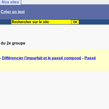
Nos sites
/
Créer un test
s du 2e groupe
-
Différencier l'imparfait et le passé composé
-
Passé