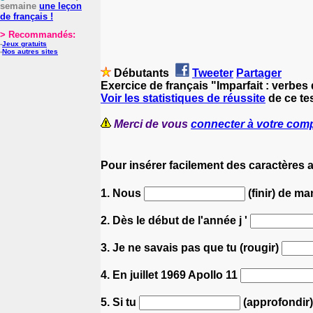
semaine
une leçon
de français !
> Recommandés:
-
Jeux gratuits
-
Nos autres sites
Débutants
Tweeter
Partager
Exercice de français "Imparfait : verbe
Voir les statistiques de réussite
de ce tes
Merci de vous
connecter à votre com
Pour insérer facilement des caractères 
1. Nous
(finir) de ma
2. Dès le début de l'année j '
3. Je ne savais pas que tu (rougir)
4. En juillet 1969 Apollo 11
5. Si tu
(approfondir)