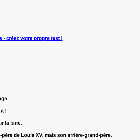
s - créez votre propre test !
age.
t !
r la lune.
d-père de Louis XV, mais son arrière-grand-père.