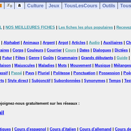
Culture
Jeux
TousLesCours
Outils
Tous
L
|
NOS MEILLEURES FICHES
|
Les fiches les plus populaires
|
Recevez
|
Alphabet
|
Animaux
|
Argent
|
Argot
|
Articles
|
Audio
|
Auxiliaires
|
Ch
aires
|
Corps
|
Couleurs
|
Courrier
|
Cours
|
Dates
|
Dialogues
|
Dictées
|
Futur
|
Fêtes
|
Genre
|
Goûts
|
Grammaire
|
Grands débutants
|
Guide
|
aison
|
Majuscules
|
Maladies
|
Mots
|
Mouvement
|
Musique
|
Mélanges
assif
|
Passé
|
Pays
|
Pluriel
|
Politesse
|
Ponctuation
|
Possession
|
Poè
rts
|
Style direct
|
Subjonctif
|
Subordonnées
|
Synonymes
|
Temps
|
Tes
nez-nous gratuitement sur les réseaux :
il
tiques
|
Cours d'espagnol
|
Cours d'italien
|
Cours d'allemand
|
Cours de