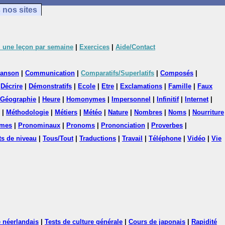
 nos sites
 une leçon par semaine
|
Exercices
|
Aide/Contact
anson
|
Communication
|
Comparatifs/Superlatifs
|
Composés
|
|
Décrire
|
Démonstratifs
|
Ecole
|
Etre
|
Exclamations
|
Famille
|
Faux
Géographie
|
Heure
|
Homonymes
|
Impersonnel
|
Infinitif
|
Internet
|
|
Méthodologie
|
Métiers
|
Météo
|
Nature
|
Nombres
|
Noms
|
Nourriture
mes
|
Pronominaux
|
Pronoms
|
Prononciation
|
Proverbes
|
ts de niveau
|
Tous/Tout
|
Traductions
|
Travail
|
Téléphone
|
Vidéo
|
Vie
 néerlandais
|
Tests de culture générale
|
Cours de japonais
|
Rapidité