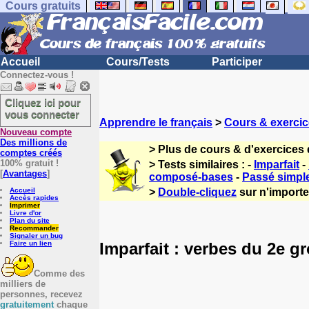
Cours gratuits
Accueil
Cours/Tests
Participer
Connectez-vous !
Cliquez ici pour
vous connecter
Apprendre le français
>
Cours & exercic
Nouveau compte
Des millions de
> Plus de cours & d'exercices 
comptes créés
100% gratuit !
> Tests similaires : -
Imparfait
-
[
Avantages
]
composé-bases
-
Passé simpl
Accueil
>
Double-cliquez
sur n'importe 
Accès rapides
Imprimer
Livre d'or
Plan du site
Recommander
Signaler un bug
Imparfait : verbes du 2e g
Faire un lien
Comme des
milliers de
personnes, recevez
gratuitement
chaque