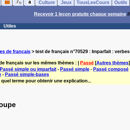
Culture
Jeux
TousLesCours
Outils
Recevoir 1 leçon gratuite chaque semaine
/
Utiles
es de français
> test de français n°70529 : Imparfait : verbe
de français sur les mêmes thèmes : |
Passé
[
Autres thèmes
]
Passé simple ou imparfait
-
Passé simple
-
Passé composé
e
-
Passé simple-bases
quel terme pour obtenir une explication...
roupe