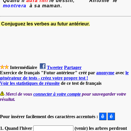
Q
uand il
aura fini
le dessin,
Antoine le
montrera
à sa maman.
Conjuguez les verbes au futur antérieur.
Intermédiaire
Tweeter
Partager
Exercice de français "Futur antérieur" créé par
anonyme
avec
le
générateur de tests - créez votre propre test !
Voir les statistiques de réussite
de ce test de français
Merci de vous
connecter à votre compte
pour sauvegarder votre
résultat.
Pour insérer facilement des caractères accentués :
1. Quand l'hiver
(venir) les arbres perdront