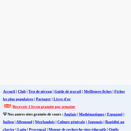
Accueil
|
Club
|
Test de niveau
|
Guide de travail
|
Meilleures fiches
|
Fiches
les plus populaires
|
Partager
|
Livre d'or
Recevoir 1 leçon gratuite par semaine
💡 Nos autres sites gratuits de cours :
Anglais
|
Mathématiques
|
Espagnol
|
Italien
|
Allemand
|
Néerlandais
|
Culture générale
|
Japonais
|
Rapidité au
clavier
|
Latin
|
Provençal
|
Moteur de recherche sites éducatifs
|
Outils