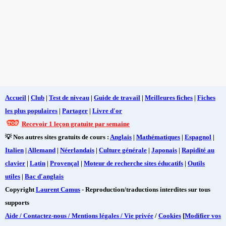
Accueil
|
Club
|
Test de niveau
|
Guide de travail
|
Meilleures fiches
|
Fiches
les plus populaires
|
Partager
|
Livre d'or
Recevoir 1 leçon gratuite par semaine
💡 Nos autres sites gratuits de cours :
Anglais
|
Mathématiques
|
Espagnol
|
Italien
|
Allemand
|
Néerlandais
|
Culture générale
|
Japonais
|
Rapidité au
clavier
|
Latin
|
Provençal
|
Moteur de recherche sites éducatifs
|
Outils
utiles
|
Bac d'anglais
Copyright
Laurent Camus
- Reproduction/traductions interdites sur tous
supports
Aide / Contactez-nous / Mentions légales / Vie privée
/
Cookies
[
Modifier vos