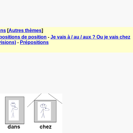
ons
[
Autres thèmes
]
ositions de position
-
Je vais à / au / aux ? Ou je vais chez
isions)
-
Prépositions