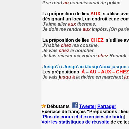
Il se rend
au
commissariat de police.
La préposition de lieu
AUX
s'utilise a
désignant un local, un endroit et ne co
J'aime aller
aux
thermes.
Je dois me rendre
aux
impôts. (
On parle
La préposition de lieu
CHEZ
s'utilise 
J'habite
chez
ma cousine.
Je vais
chez
le boucher.
Je fais réviser ma voiture
chez
Renault.
Jusqu'à / Jusqu'au /Jusqu'aux/ jusque 
Les prépositions
À
–
AU – AUX – CHE
Je vais
j
usqu'à
la rivière en marchant
ju
Débutants
Tweeter
Partager
Exercice de français "Prépositions : li
[
Plus de cours et d'exercices de bridg
]
Voir les statistiques de réussite
de ce tes