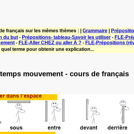
de français sur les mêmes thèmes : |
Grammaire
|
Prépositi
n du but
-
Prépositions- tableau-Savoir les utiliser
-
FLE-Prép
cement
-
FLE-Aller CHEZ ou aller À ?
-
FLE-Prépositions (rév
quel terme pour obtenir une explication...
e temps mouvement - cours de français