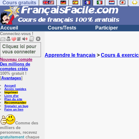
Cours gratuits
Accueil
Cours/Tests
Participer
Connectez-vous !
Cliquez ici pour
vous connecter
Apprendre le français
>
Cours & exercic
Nouveau compte
Des millions de
comptes créés
100% gratuit !
[
Avantages
]
Accueil
Accès rapides
Imprimer
Livre d'or
Plan du site
Recommander
Signaler un bug
Faire un lien
Comme des
milliers de
personnes, recevez
gratuitement
chaque