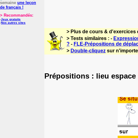
semaine
une leçon
de français !
> Recommandés:
-
Jeux gratuits
-
Nos autres sites
> Plus de cours & d'exercices 
> Tests similaires : -
Expressio
?
-
FLE-Prépositions de dépla
>
Double-cliquez
sur n'importe 
Prépositions : lieu espac