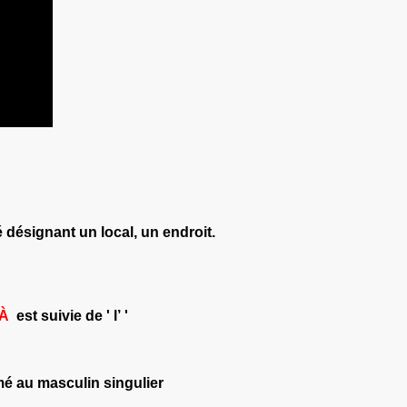
 désignant un local, un endroit.
À
est suivie de '
l’
'
mé au masculin singulier