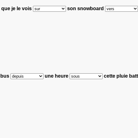
que je le vois
son snowboard
e bus
une heure
cette pluie bat