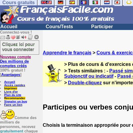
Cours gratuits
Accueil
Cours/Tests
Participer
Connectez-vous !
Cliquez ici pour
vous connecter
Apprendre le français
>
Cours & exercic
Nouveau compte
Des millions de
> Plus de cours & d'exercices 
comptes créés
100% gratuit !
> Tests similaires : -
Passé simp
[
Avantages
]
Subjonctif ou indicatif
-
Passé
Accueil
>
Double-cliquez
sur n'importe 
Accès rapides
Imprimer
Livre d'or
Plan du site
Recommander
Signaler un bug
Participes ou verbes conj
Faire un lien
Comme des
milliers de
Choisis la terminaison appropriée pour
personnes, recevez
gratuitement
chaque