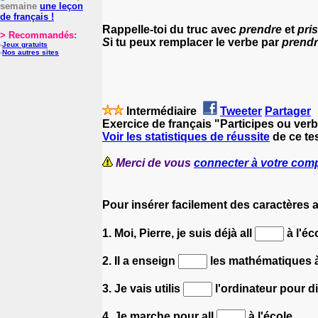
semaine
une leçon
de français !
Rappelle-toi du truc avec
prendre
et
pri
> Recommandés:
S
i tu peux remplacer le verbe par
prendr
-
Jeux gratuits
-
Nos autres sites
Intermédiaire
Tweeter
Partager
Exercice de français "Participes ou ve
Voir les statistiques de réussite
de ce tes
Merci de vous
connecter à votre com
Pour insérer facilement des caractères 
1. Moi, Pierre, je suis déjà all
à l'éc
2. Il a enseign
les mathématiques à
3. Je vais utilis
l'ordinateur pour d
4. Je marche pour all
à l'école.