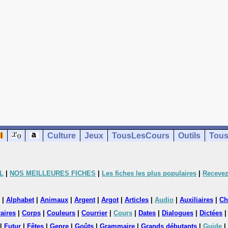
Culture
Jeux
TousLesCours
Outils
Tous
L
|
NOS MEILLEURES FICHES
|
Les fiches les plus populaires
|
Recevez
|
Alphabet
|
Animaux
|
Argent
|
Argot
|
Articles
|
Audio
|
Auxiliaires
|
Ch
aires
|
Corps
|
Couleurs
|
Courrier
|
Cours
|
Dates
|
Dialogues
|
Dictées
|
Futur
|
Fêtes
|
Genre
|
Goûts
|
Grammaire
|
Grands débutants
|
Guide
|