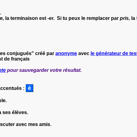
s.
e,
la terminaison est -er. Si tu peux le remplacer par
pris,
la
rbes conjugués" créé par
anonyme
avec
le générateur de test
t de français
pte
pour sauvegarder votre résultat.
accentués :
ole.
 ses élèves.
iscuter avec mes amis.