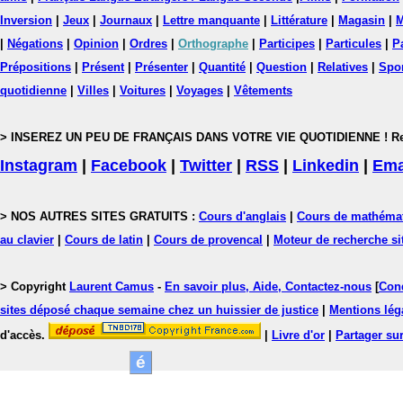
Inversion
|
Jeux
|
Journaux
|
Lettre manquante
|
Littérature
|
Magasin
|
M
|
Négations
|
Opinion
|
Ordres
|
Orthographe
|
Participes
|
Particules
|
P
Prépositions
|
Présent
|
Présenter
|
Quantité
|
Question
|
Relatives
|
Spo
quotidienne
|
Villes
|
Voitures
|
Voyages
|
Vêtements
> INSEREZ UN PEU DE FRANÇAIS DANS VOTRE VIE QUOTIDIENNE ! Rejoig
Instagram
|
Facebook
|
Twitter
|
RSS
|
Linkedin
|
Ema
> NOS AUTRES SITES GRATUITS :
Cours d'anglais
|
Cours de mathéma
au clavier
|
Cours de latin
|
Cours de provencal
|
Moteur de recherche si
> Copyright
Laurent Camus
-
En savoir plus, Aide, Contactez-nous
[
Cond
sites déposé chaque semaine chez un huissier de justice
|
Mentions léga
d'accès.
|
Livre d'or
|
Partager sur