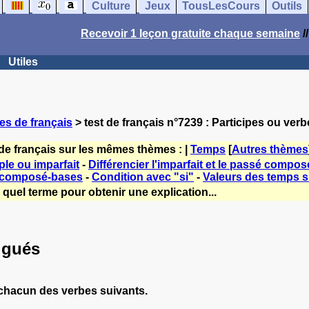
Culture
Jeux
TousLesCours
Outils
Recevoir 1 leçon gratuite chaque semaine
/
Utiles
es de français
> test de français n°7239 : Participes ou ve
de français sur les mêmes thèmes : |
Temps
[
Autres thèmes
le ou imparfait
-
Différencier l'imparfait et le passé compos
 composé-bases
-
Condition avec "si"
-
Valeurs des temps si
quel terme pour obtenir une explication...
ugués
 chacun des verbes suivants.