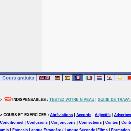
Cours gratuits
>
INDISPENSABLES :
TESTEZ VOTRE NIVEAU
|
GUIDE DE TRAVAI
> COURS ET EXERCICES :
Abréviations
|
Accords
|
Adjectifs
|
Adverbes
Conditionnel
|
Confusions
|
Conjonctions
|
Connecteurs
|
Contes
|
Contr
amis
|
Français Langue Etrangère / Langue Seconde
|
Films
|
Formation