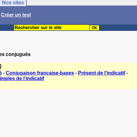
Nos sites
/
Créer un test
rbes conjugués
]
é
-
Conjugaison française-bases
-
Présent de l'indicatif
-
mples de l'indicatif