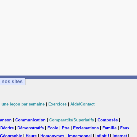
 nos sites
 une leçon par semaine
|
Exercices
|
Aide/Contact
anson
|
Communication
|
Comparatifs/Superlatifs
|
Composés
|
|
Décrire
|
Démonstratifs
|
Ecole
|
Etre
|
Exclamations
|
Famille
|
Faux
Géographie
|
Heure
|
Homonymes
|
Impersonnel
|
Infinitif
|
Internet
|