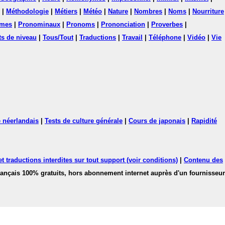
|
Méthodologie
|
Métiers
|
Météo
|
Nature
|
Nombres
|
Noms
|
Nourriture
mes
|
Pronominaux
|
Pronoms
|
Prononciation
|
Proverbes
|
ts de niveau
|
Tous/Tout
|
Traductions
|
Travail
|
Téléphone
|
Vidéo
|
Vie
 néerlandais
|
Tests de culture générale
|
Cours de japonais
|
Rapidité
 traductions interdites sur tout support (voir conditions)
|
Contenu des
français 100% gratuits, hors abonnement internet auprès d'un fournisseur