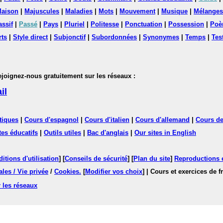
aison
|
Majuscules
|
Maladies
|
Mots
|
Mouvement
|
Musique
|
Mélanges
assif
|
Passé
|
Pays
|
Pluriel
|
Politesse
|
Ponctuation
|
Possession
|
Poè
rts
|
Style direct
|
Subjonctif
|
Subordonnées
|
Synonymes
|
Temps
|
Tes
nez-nous gratuitement sur les réseaux :
il
tiques
|
Cours d'espagnol
|
Cours d'italien
|
Cours d'allemand
|
Cours de
tes éducatifs
|
Outils utiles
|
Bac d'anglais
|
Our sites in English
itions d'utilisation
] [
Conseils de sécurité
] [
Plan du site
]
Reproductions et
les / Vie privée
/
Cookies
.
[
Modifier vos choix
]
| Cours et exercices de 
 les réseaux