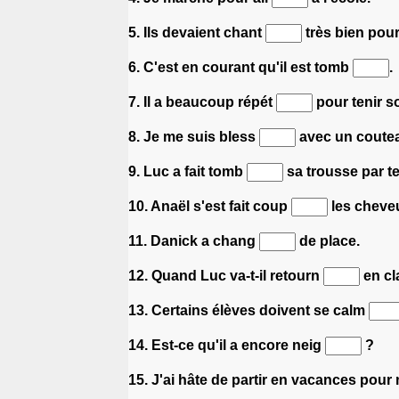
5. Ils devaient chant
très bien pour
6. C'est en courant qu'il est tomb
.
7. Il a beaucoup répét
pour tenir so
8. Je me suis bless
avec un coute
9. Luc a fait tomb
sa trousse par te
10. Anaël s'est fait coup
les cheveu
11. Danick a chang
de place.
12. Quand Luc va-t-il retourn
en cl
13. Certains élèves doivent se calm
14. Est-ce qu'il a encore neig
?
15. J'ai hâte de partir en vacances pou