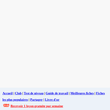
Accueil
|
Club
|
Test de niveau
|
Guide de travail
|
Meilleures fiches
|
Fiches
les plus populaires
|
Partager
|
Livre d'or
Recevoir 1 leçon gratuite par semaine