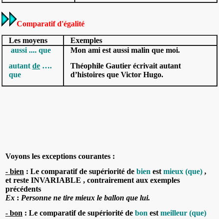
Comparatif d'égalité
Les moyens
Exemples
aussi .... que
Mon ami est
aussi
malin
que
moi.
autant
de
….
Théophile Gautier écrivait
autant
que
d’
histoires
que
Victor Hugo.
Voyons les exceptions courantes
:
- bien
:
Le comparatif de supériorité de
bien
est
mieux (que)
,
et reste
INVARIABLE
, contrairement aux exemples
précédents
Ex
:
Personne ne tire
mieux
le ballon
que
lui.
-
bon
:
Le comparatif de supériorité de
bon
est
meilleur (que)