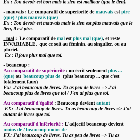
Ex
:
Ton devoir est
bon
mais le sien est
meilleur
(
que
le tien).
-
mauvais
:
Le comparatif de supériorité de
mauvais
est
pire
(que) / plus mauvais (que)
Ex
:
Ton devoir est
mauvais
mais le sien est
plus mauvais que
le
tien, il est
pire.
-
mal
:
Le comparatif de
mal
est
plus mal (que)
, et reste
INVARIABLE
, que ce soit au féminin, au singulier, ou au
pluriel.
Ex
:
Il joue
plus mal que
toi.
-
beaucoup :
Au comparatif de supériorité
: on écrit seulement
plus ...
(que)
ou
beaucoup plus de
(plus beaucoup ... que c'est
totalement faux)
Ex:
J'ai
beaucoup
de livres. Tu as peu de livres => J'ai
beaucoup plus
de
livres que toi / J'en ai
plus que
toi.
Au comparatif d'égalité
: Beaucoup devient
autant
EX:
J'ai
beaucoup
de livres. Tu as
beaucoup
de livres => J'ai
autant
de livres que toi.
Au comparatif d'infériorité :
L'adjectif beaucoup devient
moins de / beaucoup moins de
EX:
J'ai
beaucoup
de livres. Tu as peu de livres => Tu as