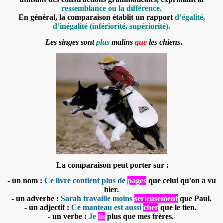
ressemblance ou la différence.
En général, la comparaison établit un rapport
d’égalité,
d’inégalité (infériorité, supériorité).
Les singes sont
plus
malins
que
les chiens
.
La comparaison peut porter sur :
- un nom
:
Ce livre contient plus d
e
pages
que celui qu'on a vu
hier.
- un adverbe
:
Sarah travaille moins
sérieusement
que Paul.
- un adjectif
:
Ce manteau est aussi
cher
que le tien.
- un verbe
:
Je
lis
plus que mes frères.