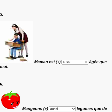
5.
Maman est (+)
âgée que
moi.
6.
Mangeons (+)
légumes que de