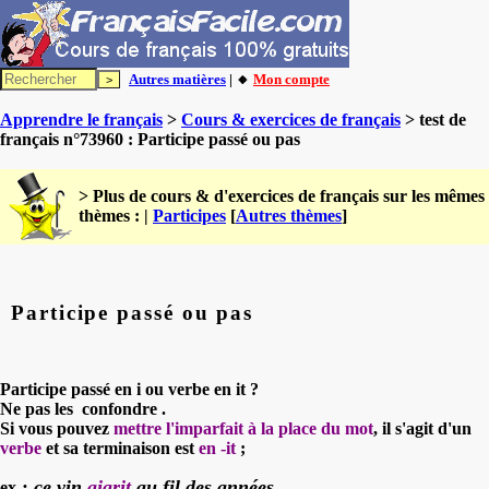
Autres matières
| 🔸
Mon compte
Apprendre le français
>
Cours & exercices de français
> test de
français n°73960 : Participe passé ou pas
> Plus de cours & d'exercices de français sur les mêmes
thèmes : |
Participes
[
Autres thèmes
]
Participe passé ou pas
Participe passé en i ou verbe en it ?
Ne pas les confondre .
Si vous pouvez
mettre l'imparfait à la place du mot
, il s'agit d'un
verbe
et sa terminaison est
en -it
;
:
ce vin
aigrit
au fil des années.
ex