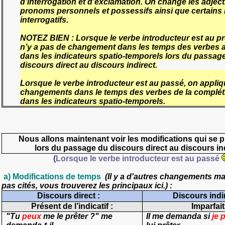
d’interrogation et d’exclamation. On change les adjecti
pronoms personnels et possessifs ainsi que certains
interrogatifs.
NOTEZ BIEN
: Lorsque le verbe introducteur est au p
n’y a pas de changement dans les temps des verbes
a
dans les indicateurs spatio-temporels lors du passag
discours direct au discours indirect.
Lorsque le verbe introducteur est au passé, on appli
changements dans le temps des verbes de la compléti
dans les indicateurs spatio-temporels.
Nous allons maintenant voir les modifications qui se 
lors du passage du discours direct au discours ind
(
Lorsque le verbe introducteur est au passé
a) Modifications de temps
(Il y a d'autres changements mai
pas cités, vous trouverez les principaux ici.) :
Discours direct :
Discours indir
Présent de l’indicatif :
Imparfait
"Tu
peux
me le prêter ?" me
Il me demanda si
je 