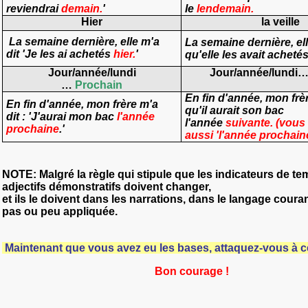
reviendrai
demain.
'
le
lendemain.
Hier
la veille
La semaine dernière, elle m'a
La semaine dernière, ell
dit 'Je les ai achetés
hier.
'
qu'elle les avait acheté
Jour/année/lundi
Jour/année/lundi
…
Prochain
En fin d'année, mon frèr
En fin d'année, mon frère m'a
qu'il aurait son bac
dit : 'J'aurai mon bac
l'année
l'année
suivante. (vous
prochaine
.'
aussi 'l'année prochaine
NOTE:
Malgré la règle qui stipule que les indicateurs de te
adjectifs démonstratifs doivent changer,
et ils le doivent dans les narrations, dans le langage courant
pas ou peu appliquée.
Maintenant que vous avez eu les bases, attaquez-vous à c
Bon courage !