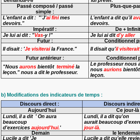
demanda-t-il
lui prêter.
Passé composé / passé
Plus-que-parf
simple :
L’enfant a dit : "’J'
ai fini
mes
L’enfant a dit qu’il
ava
devoirs."
devoirs.
Impératif :
De + Infinit
Je lui ai dit : "
Vas
-y !"
Je lui ai dit
d’y aller
Futur :
Conditionnel p
Il disait : '
Je visiterai
la France."
Il disait qu’
il visiterai
Futur antérieur :
Conditionnel 
Le professeur nous a
"Nous
aurons
bientôt
terminé
la
nous
aurions
bientô
leçon." nous a dit le professeur.
leçon.
b) Modifications des indicateurs de temps :
Discours direct :
Discours indire
Aujourd’hui
Ce jour-là
Lundi, il a dit ' On aura
Lundi, il a dit
qu'on
beaucoup
aurait
beaucoup d'exer
d'exercices
aujourd'hui.
'
jour-là.
Demain
le lendema
Lucile a dit 'Je
Lucile a dit qu'elle
revie