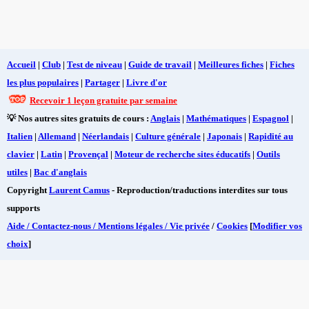
Accueil
|
Club
|
Test de niveau
|
Guide de travail
|
Meilleures fiches
|
Fiches
les plus populaires
|
Partager
|
Livre d'or
Recevoir 1 leçon gratuite par semaine
💡 Nos autres sites gratuits de cours :
Anglais
|
Mathématiques
|
Espagnol
|
Italien
|
Allemand
|
Néerlandais
|
Culture générale
|
Japonais
|
Rapidité au
clavier
|
Latin
|
Provençal
|
Moteur de recherche sites éducatifs
|
Outils
utiles
|
Bac d'anglais
Copyright
Laurent Camus
- Reproduction/traductions interdites sur tous
supports
Aide / Contactez-nous / Mentions légales / Vie privée
/
Cookies
[
Modifier vos
choix
]