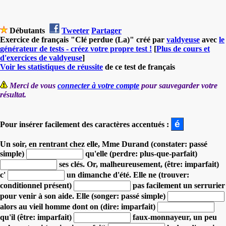
Débutants
Tweeter
Partager
Exercice de français "Clé perdue (La)" créé par
valdyeuse
avec
le
générateur de tests - créez votre propre test !
[
Plus de cours et
d'exercices de valdyeuse
]
Voir les statistiques de réussite
de ce test de français
Merci de vous
connecter à votre compte
pour sauvegarder votre
résultat.
Pour insérer facilement des caractères accentués :
Un soir, en rentrant chez elle, Mme Durand (constater: passé
simple)
qu'elle (perdre: plus-que-parfait)
ses clés.
Or, malheureusement, (être: imparfait)
c'
un dimanche d'été.
Elle ne (trouver:
conditionnel présent)
pas facilement un serrurier
pour venir à son aide.
Elle (songer: passé simple)
alors au vieil homme
dont on (dire: imparfait)
qu'il (être: imparfait)
faux-monnayeur, un peu