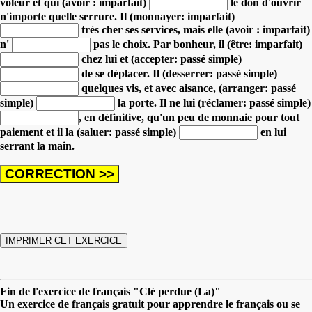
voleur
et qui (avoir : imparfait)
le don d'ouvrir
n'importe quelle serrure.
Il (monnayer: imparfait)
très cher ses services,
mais elle (avoir : imparfait)
n'
pas le choix.
Par bonheur, il (être: imparfait)
chez lui
et (accepter: passé simple)
de se déplacer.
Il (desserrer: passé simple)
quelques vis,
et avec aisance, (arranger: passé
simple)
la porte.
Il ne lui (réclamer: passé simple)
, en définitive, qu'un peu de monnaie pour tout
paiement
et il la (saluer: passé simple)
en lui
serrant la main.
Fin de l'exercice de français "Clé perdue (La)"
Un exercice de français gratuit pour apprendre le français ou se