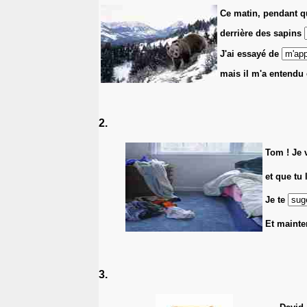
Ce matin, pendant qu
derrière des sapins
J'ai essayé de
mais il m'a entendu 
2.
Tom ! Je 
et que tu 
Je te
Et mainte
3.