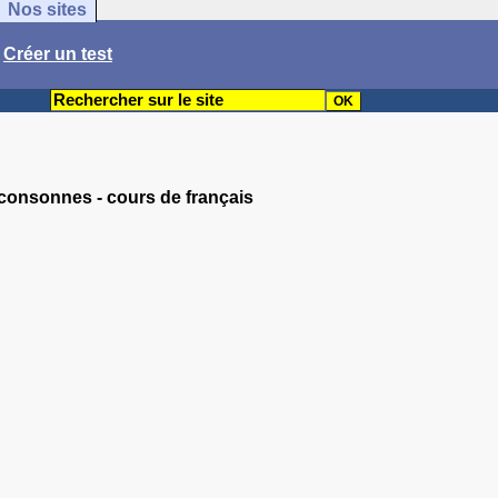
Nos sites
/
Créer un test
 consonnes - cours de français