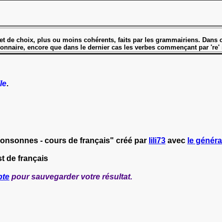
ge et de choix, plus ou moins cohérents, faits par les grammairiens. Dan
ctionnaire, encore que dans le dernier cas les verbes commençant par 're'
le
.
onsonnes - cours de français" créé par
lili73
avec
le généra
t de français
pte
pour sauvegarder votre résultat.