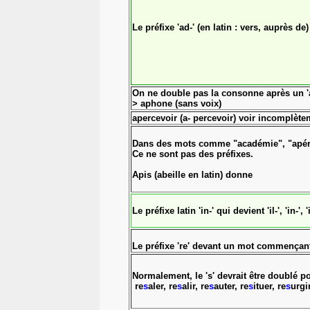
Le préfixe 'ad-' (en latin : vers, auprès de) qu
On ne double pas la consonne après un 'a-' 
> aphone (sans voix)
apercevoir (a- percevoir) voir incomplète
Dans des mots comme "académie", "apéritif
Ce ne sont pas des préfixes.
Apis (abeille en latin) donne
Le préfixe latin 'in-' qui devient 'il-', 'in-'
Le préfixe 're' devant un mot commençant
Normalement, le 's' devrait être doublé po
re
s
aler, re
s
alir, re
s
auter, re
s
ituer, re
s
urgi