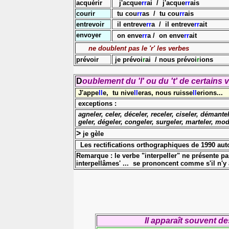
acquérir
j'acque
rr
ai / j'acque
rr
ais
courir
tu cou
rr
as / tu cou
rr
ais
entrevoir
il entreve
rr
a / il entreve
rr
ait
envoyer
on enve
rr
a / on enve
rr
ait
ne doublent pas le 'r' les verbes
prévoir
je prévoi
r
ai / nous prévoi
r
ions
D
oublement du 'l' ou du 't' de certains 
J'appe
ll
e, tu nive
ll
eras, nous ruisse
ll
erions...
exceptions :
agneler, celer, déceler, receler, ciseler, démantel
geler, dégeler, congeler, surgeler, marteler, mod
>
je gèle
Les rectifications orthographiques de 1990 autori
Remarque : le verbe "interpeller" ne présente pa
interpellâmes' ... se prononcent comme s'il n'y av
Il apparaît souvent de