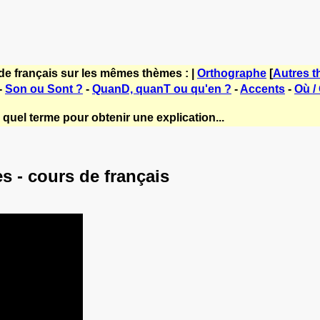
de français sur les mêmes thèmes : |
Orthographe
[
Autres 
-
Son ou Sont ?
-
QuanD, quanT ou qu'en ?
-
Accents
-
Où /
quel terme pour obtenir une explication...
 - cours de français