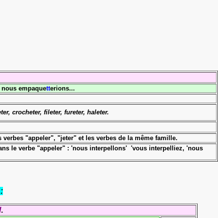
, nous empaque
tt
erions...
er, crocheter, fileter, fureter, haleter.
 verbes "appeler", "jeter" et
les verbes de la même famille.
ns le verbe "appeler" : 'nous interpellons' 'vous interpelliez, 'nous
:
l
.