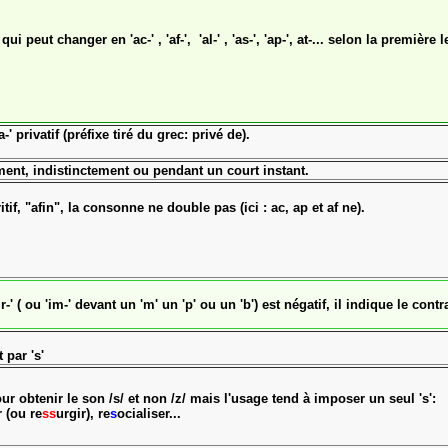
i peut changer en 'ac-' , 'af-', 'al-' , 'as-', 'ap-', at-...
selon la première le
privatif (préfixe tiré du grec: privé de).
ment, indistinctement ou pendant un court instant.
, "afin", la consonne ne double pas (ici : ac, ap et af ne).
, 'ir-' ( ou 'im-' devant un 'm' un 'p' ou un 'b') est négatif, il indique le contr
 par 's'
ur obtenir le son /s/ et non /z/ mais l'usage tend à imposer un seul 's':
r (ou re
ss
urgir), re
s
ocialiser...