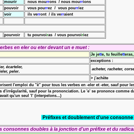
mourir
nous mou
rr
ons / nous mou
rr
ions
pouvoir
vous pou
rr
ez / vous pou
rr
iez
voir
ils ve
rr
o
n
t / ils ve
rr
aient
pourvoir
tu pourvoi
r
as / vous pourvoi
r
iez
verbes en eler ou eter devant un e muet :
Je je
tt
e, tu feuille
tt
eras
exceptions :
er, écarteler,
acheter, racheter, corset
eler, peler
.
> j'achète
sent l'emploi du "è" pour tous les verbes en -eler et -eter, sauf pour les
s d'irrégularité, sauf pour la prononciation. Le 'e' se prononce comme da
ait qu'un seul 'l' (interpelons...)
Préfixes et doublement d'une consonne
s consonnes doubles à la jonction d'un préfixe et du radica