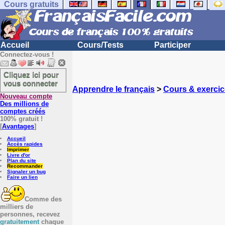
Cours gratuits
Accueil
Cours/Tests
Participer
Connectez-vous !
Cliquez ici pour
vous connecter
Apprendre le français
>
Cours & exercic
Nouveau compte
Des millions de
comptes créés
100% gratuit !
[
Avantages
]
Accueil
Accès rapides
Imprimer
Livre d'or
Plan du site
Recommander
Signaler un bug
Faire un lien
Comme des
milliers de
personnes, recevez
gratuitement
chaque