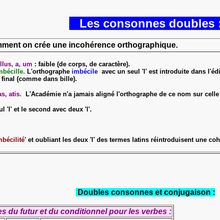
Les consonnes doubles 
mment on crée une incohérence orthographique.
llus, a, um
: faible (de corps, de caractère).
bécille.
L'orthographe
imbécile
avec un seul 'l' est introduite dans l'éd
' final (comme dans bille).
as, atis.
L'Académie n'a jamais aligné l'orthographe de ce nom sur celle d
 'l' et le second avec deux 'l'.
mbécilité
' et oubliant les deux 'l' des termes latins réintroduisent une co
Doubles consonnes et conjugaison :
s du futur et du conditionnel pour les verbes :