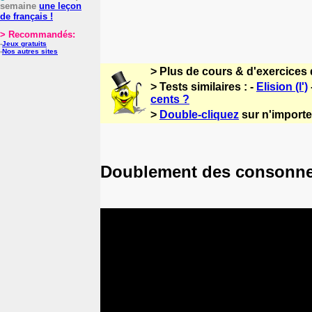
semaine
une leçon
de français !
> Recommandés:
-
Jeux gratuits
-
Nos autres sites
> Plus de cours & d'exercices 
> Tests similaires : -
Elision (l')
cents ?
>
Double-cliquez
sur n'importe 
Doublement des consonnes