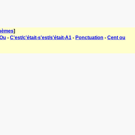
thèmes
]
 Ou
-
C'est/c'était-s'est/s'était-A1
-
Ponctuation
-
Cent ou