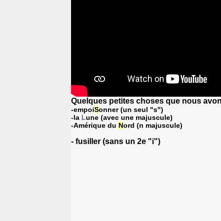
Quelques petites choses que nous avons 
-empoi
S
onner (un seul "s")
-la
L
une (avec une majuscule)
-Amérique du
N
ord (n majuscule)
- fusiller (sans un 2e "i")