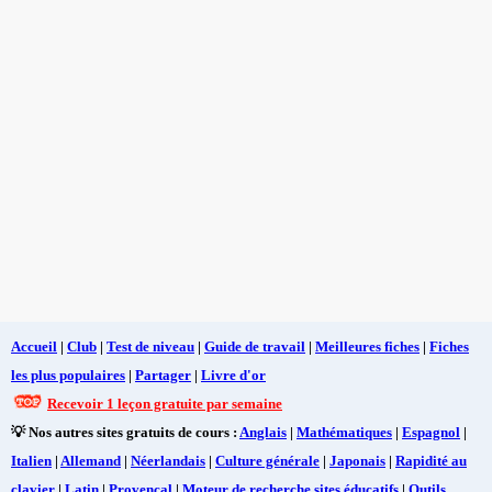
Accueil
|
Club
|
Test de niveau
|
Guide de travail
|
Meilleures fiches
|
Fiches
les plus populaires
|
Partager
|
Livre d'or
Recevoir 1 leçon gratuite par semaine
💡 Nos autres sites gratuits de cours :
Anglais
|
Mathématiques
|
Espagnol
|
Italien
|
Allemand
|
Néerlandais
|
Culture générale
|
Japonais
|
Rapidité au
clavier
|
Latin
|
Provençal
|
Moteur de recherche sites éducatifs
|
Outils