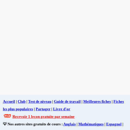
Accueil
|
Club
|
Test de niveau
|
Guide de travail
|
Meilleures fiches
|
Fiches
les plus populaires
|
Partager
|
Livre d'or
Recevoir 1 leçon gratuite par semaine
💡 Nos autres sites gratuits de cours :
Anglais
|
Mathématiques
|
Espagnol
|