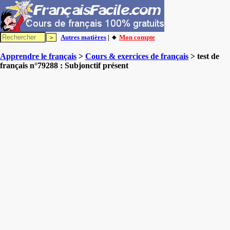
Autres matières
| 🔸
Mon compte
Apprendre le français
>
Cours & exercices de français
> test de
français n°79288 : Subjonctif présent