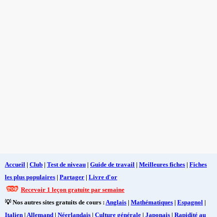
Accueil
|
Club
|
Test de niveau
|
Guide de travail
|
Meilleures fiches
|
Fiches
les plus populaires
|
Partager
|
Livre d'or
Recevoir 1 leçon gratuite par semaine
💡 Nos autres sites gratuits de cours :
Anglais
|
Mathématiques
|
Espagnol
|
Italien
|
Allemand
|
Néerlandais
|
Culture générale
|
Japonais
|
Rapidité au