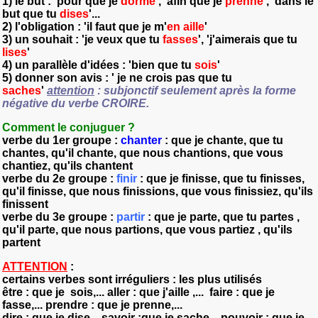
1)
le but
: 'pour que je
dorme
', 'afin que je
prenne
', 'dans le
but que tu
dises
'...
2)
l'obligation
: 'il faut que je m'
en
aille
'
3)
un souhait
: 'je veux que tu
fasses
', 'j'aimerais que tu
lises
'
4)
un parallèle d'idées
: 'bien que tu
sois
'
5)
donner son avis
: ' je ne crois pas que tu
saches
'
attention
: subjonctif seulement après la forme
négative du verbe CROIRE.
Comment le conjuguer ?
verbe du 1er groupe :
chant
e
r
: que je chante, que tu
chantes, qu'il chante, que nous chantions, que vous
chantiez, qu'ils chantent
verbe du 2e groupe :
finir
: que je finisse, que tu finisses,
qu'il finisse, que nous finissions, que vous finissiez, qu'ils
finissent
verbe du 3e groupe :
partir
: que je parte, que tu partes ,
qu'il parte, que nous partions, que vous partiez , qu'ils
partent
ATTENTION
:
certains verbes sont irréguliers : les plus utilisés
être : que je sois,... aller : que j'aille ,... faire : que je
fasse,... prendre : que je prenne,...
dire : que je dise,...savoir :que je sache,...pouvoir : que je