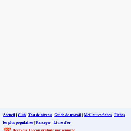
Accueil
|
Club
|
Test de niveau
|
Guide de travail
|
Meilleures fiches
|
Fiches
les plus populaires
|
Partager
|
Livre d'or
Recevoir 1 leçon gratuite par semaine