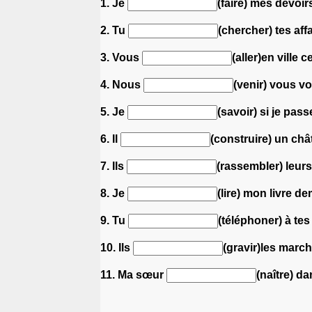
1. Je
(faire) mes devoi
2. Tu
(chercher) tes aff
3. Vous
(aller)en ville 
4. Nous
(venir) vous v
5. Je
(savoir) si je pass
6. Il
(construire) un châ
7. Ils
(rassembler) leur
8. Je
(lire) mon livre de
9. Tu
(téléphoner) à te
10. Ils
(gravir)les march
11. Ma sœur
(naître) d