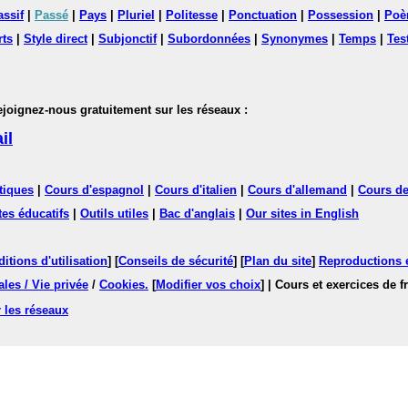
assif
|
Passé
|
Pays
|
Pluriel
|
Politesse
|
Ponctuation
|
Possession
|
Poè
rts
|
Style direct
|
Subjonctif
|
Subordonnées
|
Synonymes
|
Temps
|
Tes
nez-nous gratuitement sur les réseaux :
il
tiques
|
Cours d'espagnol
|
Cours d'italien
|
Cours d'allemand
|
Cours de
tes éducatifs
|
Outils utiles
|
Bac d'anglais
|
Our sites in English
itions d'utilisation
] [
Conseils de sécurité
] [
Plan du site
]
Reproductions et
les / Vie privée
/
Cookies
.
[
Modifier vos choix
]
| Cours et exercices de 
 les réseaux