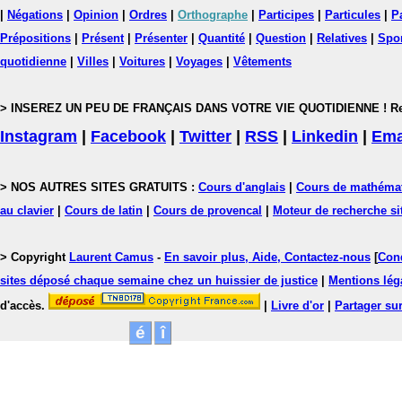
|
Négations
|
Opinion
|
Ordres
|
Orthographe
|
Participes
|
Particules
|
P
Prépositions
|
Présent
|
Présenter
|
Quantité
|
Question
|
Relatives
|
Spo
quotidienne
|
Villes
|
Voitures
|
Voyages
|
Vêtements
> INSEREZ UN PEU DE FRANÇAIS DANS VOTRE VIE QUOTIDIENNE ! Rejoig
Instagram
|
Facebook
|
Twitter
|
RSS
|
Linkedin
|
Ema
> NOS AUTRES SITES GRATUITS :
Cours d'anglais
|
Cours de mathéma
au clavier
|
Cours de latin
|
Cours de provencal
|
Moteur de recherche si
> Copyright
Laurent Camus
-
En savoir plus, Aide, Contactez-nous
[
Cond
sites déposé chaque semaine chez un huissier de justice
|
Mentions léga
d'accès.
|
Livre d'or
|
Partager sur