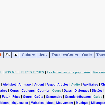
Culture
Jeux
TousLesCours
Outils
Tous
L
|
NOS MEILLEURES FICHES
|
Les fiches les plus populaires
|
Recevez
|
Alphabet
|
Animaux
|
Argent
|
Argot
|
Articles
|
Audio
|
Auxiliaires
|
Ch
aires
|
Corps
|
Couleurs
|
Courrier
|
Cours
|
Dates
|
Dialogues
|
Dictées
|
Futur
|
Fêtes
|
Genre
|
Goûts
|
Grammaire
|
Grands débutants
|
Guide
|
aison
|
Majuscules
|
Maladies
|
Mots
|
Mouvement
|
Musique
|
Mélanges