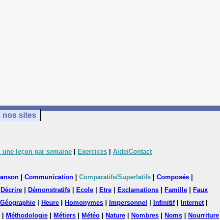
 nos sites
 une leçon par semaine
|
Exercices
|
Aide/Contact
anson
|
Communication
|
Comparatifs/Superlatifs
|
Composés
|
|
Décrire
|
Démonstratifs
|
Ecole
|
Etre
|
Exclamations
|
Famille
|
Faux
Géographie
|
Heure
|
Homonymes
|
Impersonnel
|
Infinitif
|
Internet
|
|
Méthodologie
|
Métiers
|
Météo
|
Nature
|
Nombres
|
Noms
|
Nourriture