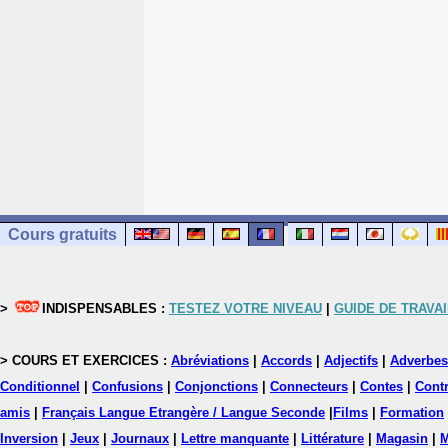
Cours gratuits
>
INDISPENSABLES :
TESTEZ VOTRE NIVEAU
|
GUIDE DE TRAVAI
> COURS ET EXERCICES :
Abréviations
|
Accords
|
Adjectifs
|
Adverbes
Conditionnel
|
Confusions
|
Conjonctions
|
Connecteurs
|
Contes
|
Contr
amis
|
Français Langue Etrangère / Langue Seconde
|
Films
|
Formation
Inversion
|
Jeux
|
Journaux
|
Lettre manquante
|
Littérature
|
Magasin
|
M