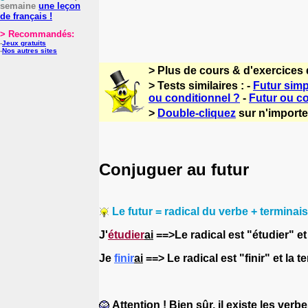
semaine
une leçon
de français !
> Recommandés:
-
Jeux gratuits
-
Nos autres sites
> Plus de cours & d'exercices 
> Tests similaires : -
Futur simp
ou conditionnel ?
-
Futur ou co
>
Double-cliquez
sur n'importe 
Conjuguer au futur
Le futur = r
adical du verbe + terminais
J'
étudier
ai
==>Le radical est "étudier" et 
Je
finir
ai
==>
Le radical est "finir" et la t
Attention ! Bien sûr, il existe les verb