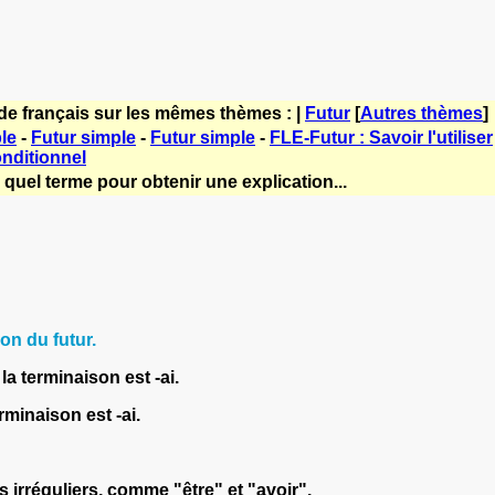
de français sur les mêmes thèmes : |
Futur
[
Autres thèmes
]
le
-
Futur simple
-
Futur simple
-
FLE-Futur : Savoir l'utiliser
nditionnel
quel terme pour obtenir une explication...
on du futur.
la terminaison est -ai.
erminaison est -ai.
es irréguliers, comme "être" et "avoir".