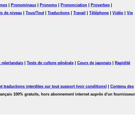
mes
|
Pronominaux
|
Pronoms
|
Prononciation
|
Proverbes
|
ts de niveau
|
Tous/Tout
|
Traductions
|
Travail
|
Téléphone
|
Vidéo
|
Vie
 néerlandais
|
Tests de culture générale
|
Cours de japonais
|
Rapidité
 traductions interdites sur tout support (voir conditions)
|
Contenu des
français 100% gratuits, hors abonnement internet auprès d'un fournisseur