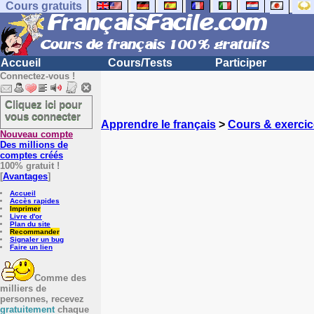
Cours gratuits
Accueil
Cours/Tests
Participer
Connectez-vous !
Cliquez ici pour
vous connecter
Apprendre le français
>
Cours & exercic
Nouveau compte
Des millions de
comptes créés
100% gratuit !
[
Avantages
]
Accueil
Accès rapides
Imprimer
Livre d'or
Plan du site
Recommander
Signaler un bug
Faire un lien
Comme des
milliers de
personnes, recevez
gratuitement
chaque