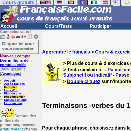
Cours gratuits
Accueil
Cours/Tests
Participer
Connectez-vous !
Cliquez ici pour
vous connecter
Apprendre le français
>
Cours & exercic
Nouveau compte
Des millions de
> Plus de cours & d'exercices 
comptes créés
100% gratuit !
> Tests similaires : -
Passé simp
[
Avantages
]
Subjonctif ou indicatif
-
Passé
Accueil
>
Double-cliquez
sur n'importe 
Accès rapides
Imprimer
Livre d'or
Plan du site
Recommander
Signaler un bug
Terminaisons -verbes du 1
Faire un lien
Comme des
milliers de
personnes, recevez
Pour chaque phrase, choisissez dans le
gratuitement
chaque