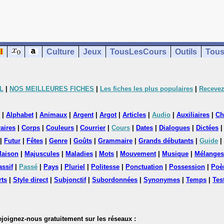
Culture
Jeux
TousLesCours
Outils
Tous
L
|
NOS MEILLEURES FICHES
|
Les fiches les plus populaires
|
Recevez
|
Alphabet
|
Animaux
|
Argent
|
Argot
|
Articles
|
Audio
|
Auxiliaires
|
Ch
aires
|
Corps
|
Couleurs
|
Courrier
|
Cours
|
Dates
|
Dialogues
|
Dictées
|
Futur
|
Fêtes
|
Genre
|
Goûts
|
Grammaire
|
Grands débutants
|
Guide
|
aison
|
Majuscules
|
Maladies
|
Mots
|
Mouvement
|
Musique
|
Mélanges
assif
|
Passé
|
Pays
|
Pluriel
|
Politesse
|
Ponctuation
|
Possession
|
Poè
rts
|
Style direct
|
Subjonctif
|
Subordonnées
|
Synonymes
|
Temps
|
Tes
nez-nous gratuitement sur les réseaux :