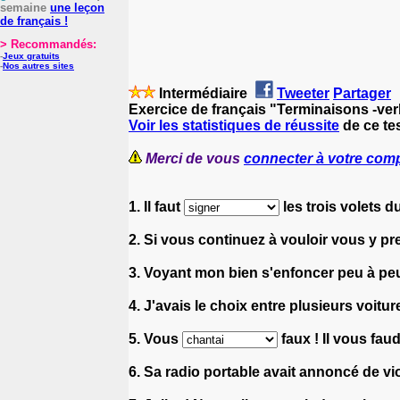
semaine
une leçon
de français !
> Recommandés:
-
Jeux gratuits
-
Nos autres sites
Intermédiaire
Tweeter
Partager
Exercice de français "Terminaisons -ve
Voir les statistiques de réussite
de ce tes
Merci de vous
connecter à votre com
1. Il faut
les trois volets 
2. Si vous continuez à vouloir vous y 
3. Voyant mon bien s'enfoncer peu à peu
4. J'avais le choix entre plusieurs voitur
5. Vous
faux ! Il vous fau
6. Sa radio portable avait annoncé de vi