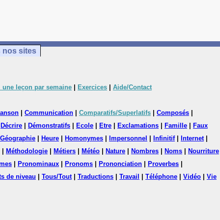
 nos sites
 une leçon par semaine
|
Exercices
|
Aide/Contact
anson
|
Communication
|
Comparatifs/Superlatifs
|
Composés
|
|
Décrire
|
Démonstratifs
|
Ecole
|
Etre
|
Exclamations
|
Famille
|
Faux
Géographie
|
Heure
|
Homonymes
|
Impersonnel
|
Infinitif
|
Internet
|
|
Méthodologie
|
Métiers
|
Météo
|
Nature
|
Nombres
|
Noms
|
Nourriture
mes
|
Pronominaux
|
Pronoms
|
Prononciation
|
Proverbes
|
ts de niveau
|
Tous/Tout
|
Traductions
|
Travail
|
Téléphone
|
Vidéo
|
Vie