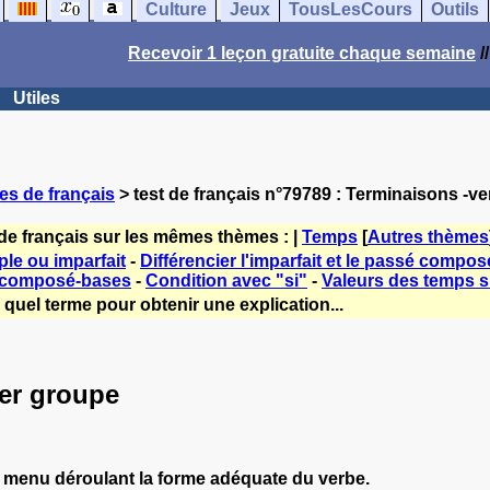
Culture
Jeux
TousLesCours
Outils
Recevoir 1 leçon gratuite chaque semaine
/
Utiles
es de français
> test de français n°79789 : Terminaisons -v
de français sur les mêmes thèmes : |
Temps
[
Autres thèmes
le ou imparfait
-
Différencier l'imparfait et le passé compos
 composé-bases
-
Condition avec "si"
-
Valeurs des temps si
quel terme pour obtenir une explication...
er groupe
 menu déroulant la forme adéquate du verbe.