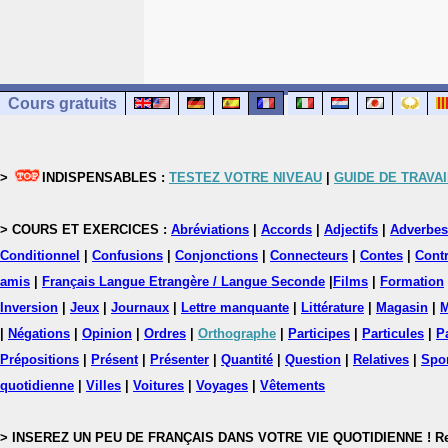
Cours gratuits
>
INDISPENSABLES :
TESTEZ VOTRE NIVEAU
|
GUIDE DE TRAVAI
> COURS ET EXERCICES :
Abréviations
|
Accords
|
Adjectifs
|
Adverbes
Conditionnel
|
Confusions
|
Conjonctions
|
Connecteurs
|
Contes
|
Contr
amis
|
Français Langue Etrangère / Langue Seconde
|
Films
|
Formation
Inversion
|
Jeux
|
Journaux
|
Lettre manquante
|
Littérature
|
Magasin
|
M
|
Négations
|
Opinion
|
Ordres
|
Orthographe
|
Participes
|
Particules
|
P
Prépositions
|
Présent
|
Présenter
|
Quantité
|
Question
|
Relatives
|
Spo
quotidienne
|
Villes
|
Voitures
|
Voyages
|
Vêtements
> INSEREZ UN PEU DE FRANÇAIS DANS VOTRE VIE QUOTIDIENNE ! Rejoig